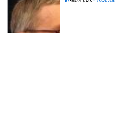
BY
HASAN IŞILAK
9 OCAK 2025