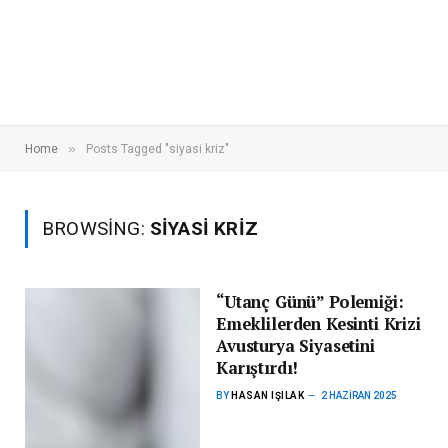
»
Home
Posts Tagged "siyasi kriz"
BROWSING:
SIYASI KRIZ
“Utanç Günü” Polemiği:
Emeklilerden Kesinti Krizi
Avusturya Siyasetini
Karıştırdı!
BY
HASAN IŞILAK
2 HAZIRAN 2025