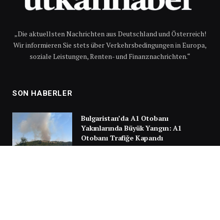
„Die aktuellsten Nachrichten aus Deutschland und Österreich!
Wir informieren Sie stets über Verkehrsbedingungen in Europa,
soziale Leistungen, Renten- und Finanznachrichten.“
SON HABERLER
Bulgaristan’da A1 Otobanı
Yakınlarında Büyük Yangın: A1
Otobanı Trafiğe Kapandı
6 AĞUSTOS 2026
Türkiye Yolunda Facianın Eşiğinden
Dönüldü: Sırbistan’da Gurbetçi
Ailenin Aracı Alev Aldı
30 TEMMUZ 2026