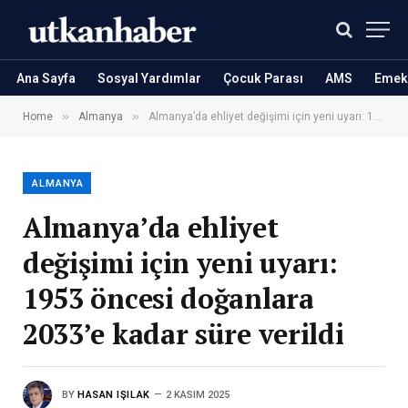
Ana Sayfa
Sosyal Yardımlar
Çocuk Parası
AMS
Emekl
»
»
Home
Almanya
Almanya’da ehliyet değişimi için yeni uyarı: 1953 öncesi doğanlara 2033’e kadar süre verildi
ALMANYA
Almanya’da ehliyet
değişimi için yeni uyarı:
1953 öncesi doğanlara
2033’e kadar süre verildi
BY
HASAN IŞILAK
2 KASIM 2025