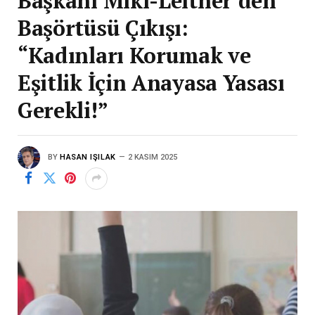
Başkanı Mikl-Leitner’den
Başörtüsü Çıkışı:
“Kadınları Korumak ve
Eşitlik İçin Anayasa Yasası
Gerekli!”
BY
HASAN IŞILAK
2 KASIM 2025