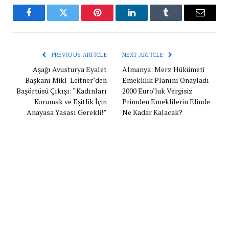
Facebook
Twitter
Pinterest
LinkedIn
Tumblr
Email
PREVIOUS ARTICLE
NEXT ARTICLE
Aşağı Avusturya Eyalet
Almanya: Merz Hükümeti
Başkanı Mikl-Leitner’den
Emeklilik Planını Onayladı —
Başörtüsü Çıkışı: “Kadınları
2000 Euro’luk Vergisiz
Korumak ve Eşitlik İçin
Primden Emeklilerin Elinde
Anayasa Yasası Gerekli!”
Ne Kadar Kalacak?