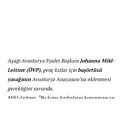
Aşağı Avusturya Eyalet Başkanı
Johanna Mikl-
Leitner (ÖVP)
, genç kızlar için
başörtüsü
yasağının
Avusturya Anayasası’na eklenmesi
gerektiğini savundu.
Mikl-Leitner, “Bu konu kadınların korunması ve
çocuklarımızın geleceğiyle ilgili. Kız ve erkek
çocuklar eşit şekilde büyüyebilmeli.” ifadelerini
kullandı.