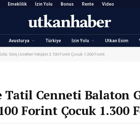
Emeklilik
İzin Yolu
Bonus
Rente
Video
Avusturya
Türkiye
İzin Yolu
Utkan Esim
ölü: Giriş Ücretleri Yetişkin 2.100 Forint Çocuk 1.300 Forint
 Tatil Cenneti Balaton G
.100 Forint Çocuk 1.300 