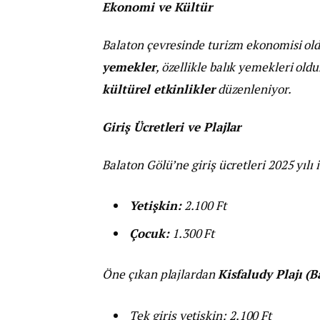
Ekonomi ve Kültür
Balaton çevresinde turizm ekonomisi ol
yemekler
, özellikle balık yemekleri old
kültürel etkinlikler
düzenleniyor.
Giriş Ücretleri ve Plajlar
Balaton Gölü’ne giriş ücretleri 2025 yılı i
Yetişkin:
2.100 Ft
Çocuk:
1.300 Ft
Öne çıkan plajlardan
Kisfaludy Plajı (
Tek giriş yetişkin: 2.100 Ft