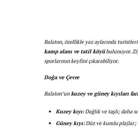
Balaton, özellikle yaz aylarında turistle
kamp alanı ve tatil köyü
bulunuyor. Zi
sporlarının keyfini çıkarabiliyor.
Doğa ve Çevre
Balaton’un
kuzey ve güney kıyıları fark
Kuzey kıyı:
Dağlık ve taşlı; daha s
Güney kıyı:
Düz ve kumlu plajlar; sı