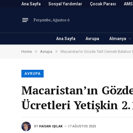
Ana Sayfa
Sosyal Yardımlar
Çocuk Parası
AMS
Perşembe, Ağustos 6
Ana Sayfa
Avrupa
Almanya
»
»
Home
Avrupa
Macaristan’ın Gözde Tatil Cenneti Balaton G
AVRUPA
Macaristan’ın Gözde
Ücretleri Yetişkin 2
BY
HASAN IŞILAK
17 AĞUSTOS 2025