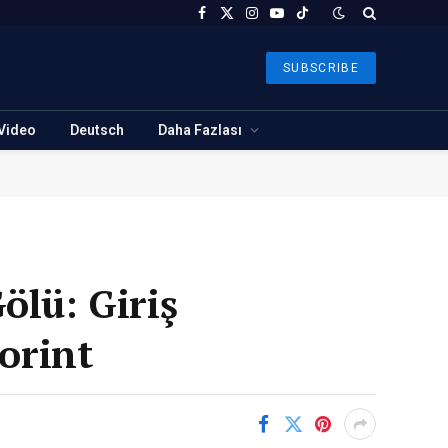
Facebook
X
Instagram
YouTube
TikTok
(Twitter)
SUBSCRIBE
Video
Deutsch
Daha Fazlası
ölü: Giriş
Forint