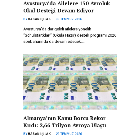
Avusturya’da Ailelere 150 Avroluk
Okul Desteği Devam Ediyor
BY
HASAN IŞILAK
30 TEMMUZ 2026
Avusturya’da dar gelirli ailelere yönelik
“Schulstartklar!” (Okula Hazır) destek programı 2026
sonbaharında da devam edecek.…
Almanya’nın Kamu Borcu Rekor
Kırdı: 2,66 Trilyon Avroya Ulaştı
BY
HASAN IŞILAK
29 TEMMUZ 2026