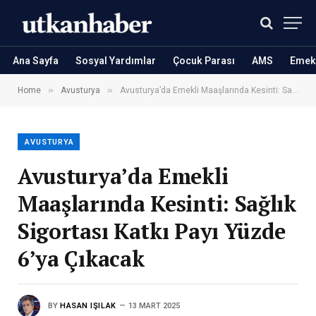
Ana Sayfa
Sosyal Yardımlar
Çocuk Parası
AMS
Emekl
»
»
Home
Avusturya
Avusturya’da Emekli Maaşlarında Kesinti: Sağlık Sigortası Katkı Payı Yüzde 6’ya Çıkacak
AVUSTURYA
Avusturya’da Emekli
Maaşlarında Kesinti: Sağlık
Sigortası Katkı Payı Yüzde
6’ya Çıkacak
BY
HASAN IŞILAK
13 MART 2025