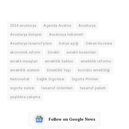
2024 avusturya
Agenda Austria
Avusturya
Avusturya bütçesi
Avusturya hükümeti
Avusturya tasarruf planı
bütçe açığı
Dénes Kucsera
ekonomik reform
Emekli
emekli kesintileri
emekli maaşları
emeklilik hakları
emeklilik reformu
emeklilik sistemi
Emeklilik Yaşı
korridor emekliliği
Nationalrat
Sağlık Sigortası
Sigorta Primleri
sigorta süresi
tasarruf önlemleri
tasarruf paketi
yaşlılıkta çalışma
Follow on Google News