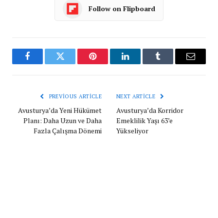
Follow on Flipboard
Facebook
Twitter
Pinterest
LinkedIn
Tumblr
Email
PREVIOUS ARTICLE
NEXT ARTICLE
Avusturya’da Yeni Hükümet
Avusturya’da Korridor
Planı: Daha Uzun ve Daha
Emeklilik Yaşı 63’e
Fazla Çalışma Dönemi
Yükseliyor