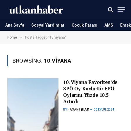
Ana Sayfa
Sosyal Yardımlar
Çocuk Parası
AMS
Emekl
»
Home
Posts Tagged "10.viyana"
BROWSING:
10.VIYANA
10. Viyana Favoriten’de
SPÖ Oy Kaybetti: FPÖ
Oylarını Yüzde 10,5
Artırdı
BY
HASAN IŞILAK
30 EYLÜL 2024