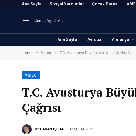
Ana Sayfa
Sosyal Yardımlar
Çocuk Parası
AMS
Cuma, Ağustos 7
Ana Sayfa
Avrupa
Almanya
»
»
Home
Video
T.C. Avusturya Büyükelçisi Ozan Ceyhun’dan 
VIDEO
T.C. Avusturya Büyü
Çağrısı
BY
HASAN IŞILAK
13 ŞUBAT 2022