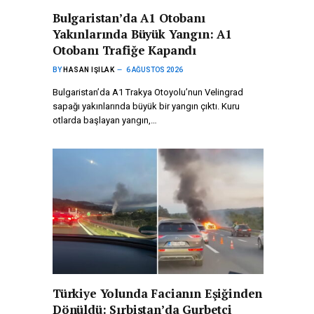
Bulgaristan’da A1 Otobanı
Yakınlarında Büyük Yangın: A1
Otobanı Trafiğe Kapandı
BY
HASAN IŞILAK
6 AĞUSTOS 2026
Bulgaristan’da A1 Trakya Otoyolu’nun Velingrad
sapağı yakınlarında büyük bir yangın çıktı. Kuru
otlarda başlayan yangın,…
Türkiye Yolunda Facianın Eşiğinden
Dönüldü: Sırbistan’da Gurbetçi