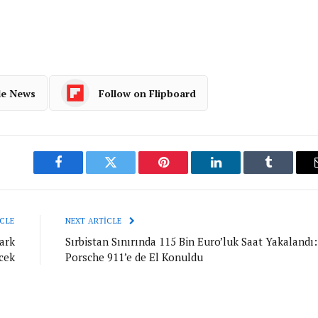
le News
Follow on Flipboard
Facebook
Twitter
Pinterest
LinkedIn
Tumblr
CLE
NEXT ARTICLE
park
Sırbistan Sınırında 115 Bin Euro’luk Saat Yakalandı:
cek
Porsche 911’e de El Konuldu