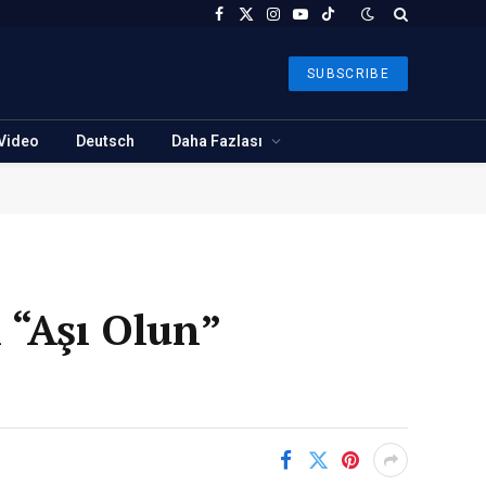
Facebook
X
Instagram
YouTube
TikTok
(Twitter)
SUBSCRIBE
Video
Deutsch
Daha Fazlası
 “Aşı Olun”