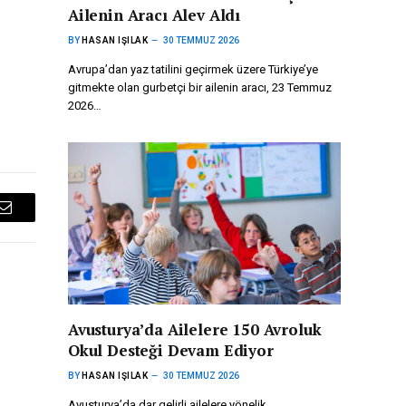
Ailenin Aracı Alev Aldı
BY
HASAN IŞILAK
30 TEMMUZ 2026
Avrupa’dan yaz tatilini geçirmek üzere Türkiye’ye
gitmekte olan gurbetçi bir ailenin aracı, 23 Temmuz
2026…
Email
Avusturya’da Ailelere 150 Avroluk
Okul Desteği Devam Ediyor
BY
HASAN IŞILAK
30 TEMMUZ 2026
Avusturya’da dar gelirli ailelere yönelik