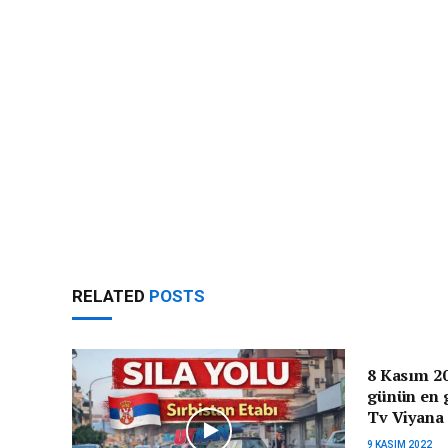
RELATED
POSTS
8 Kasım 20
günün en g
Tv Viyana
9 KASIM 2022