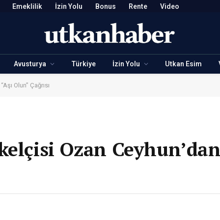
Emeklilik
İzin Yolu
Bonus
Rente
Video
Avusturya
Türkiye
İzin Yolu
Utkan Esim
“Aşı Olun” Çağrısı
kelçisi Ozan Ceyhun’dan