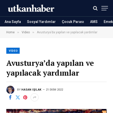
Ana Sayfa
Sosyal Yardımlar
Çocuk Parası
AMS
Emekl
»
»
Home
Video
Avusturya’da yapılan ve yapılacak yardımlar
VIDEO
Avusturya’da yapılan ve
yapılacak yardımlar
BY
HASAN IŞILAK
21 EKIM 2022