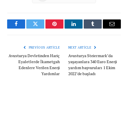
Facebook
Twitter
Pinterest
LinkedIn
Tumblr
Email
PREVIOUS ARTICLE
NEXT ARTICLE
Avusturya Devletinden Hariç
Avusturya Steiermark’da
Eyaletlerde İkametgah
yaşayanlara 340 Euro Enerji
Edenlere Verilen Enerji
yardım başvuruları 1 Ekim
Yardımlar
2022’de başladı