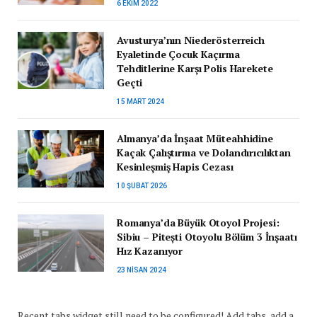
6 EKIM 2022
Avusturya’nın Niederösterreich
Eyaletinde Çocuk Kaçırma
Tehditlerine Karşı Polis Harekete
Geçti
15 MART 2024
Almanya’da İnşaat Müteahhidine
Kaçak Çalıştırma ve Dolandırıcılıktan
Kesinleşmiş Hapis Cezası
10 ŞUBAT 2026
Romanya’da Büyük Otoyol Projesi:
Sibiu – Pitești Otoyolu Bölüm 3 İnşaatı
Hız Kazanıyor
23 NISAN 2024
Recent tabs widget still need to be configured! Add tabs, add a