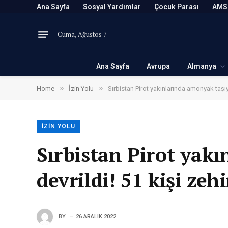
Ana Sayfa
Sosyal Yardımlar
Çocuk Parası
AMS
Cuma, Ağustos 7
Ana Sayfa
Avrupa
Almanya
»
»
Home
İzin Yolu
Sırbistan Pirot yakınlarında amonyak taşıya
İZIN YOLU
Sırbistan Pirot yak
devrildi! 51 kişi zeh
BY
26 ARALIK 2022