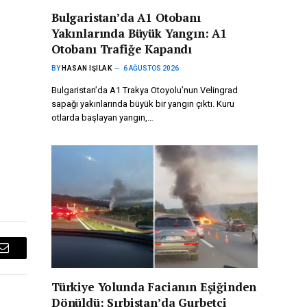
Bulgaristan’da A1 Otobanı
Yakınlarında Büyük Yangın: A1
Otobanı Trafiğe Kapandı
BY
HASAN IŞILAK
6 AĞUSTOS 2026
Bulgaristan’da A1 Trakya Otoyolu’nun Velingrad
sapağı yakınlarında büyük bir yangın çıktı. Kuru
otlarda başlayan yangın,…
Email
Türkiye Yolunda Facianın Eşiğinden
Dönüldü: Sırbistan’da Gurbetçi