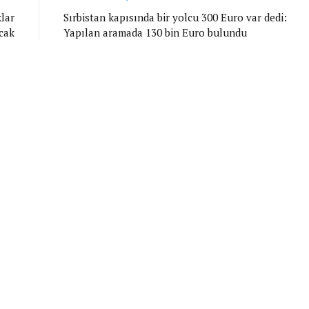
klar
Sırbistan kapısında bir yolcu 300 Euro var dedi:
cak
Yapılan aramada 130 bin Euro bulundu