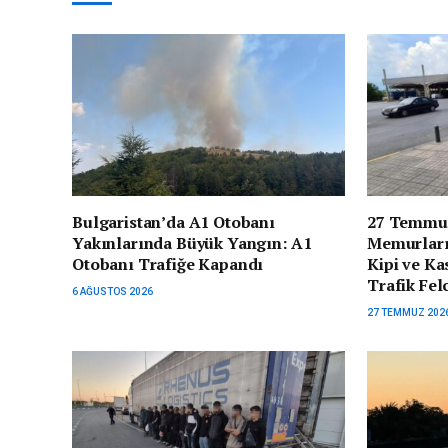
Bulgaristan’da A1 Otobanı
27 Temmu
Yakınlarında Büyük Yangın: A1
Memurları
Otobanı Trafiğe Kapandı
Kipi ve Ka
Trafik Fel
6 AĞUSTOS 2026
27 TEMMUZ 202