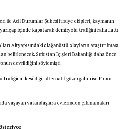
eri ile Acil Durumlar Şubesi itfaiye ekipleri, kaymanın
yarıçap içinde kapatarak demiryolu trafiğini rahatlattı.
ları Altyapısındaki olağanüstü olayların araştırılması
n belirlenecek. Sırbistan İçişleri Bakanlığı daha önce
nun devrildiğini söylemişti.
trafiğinin kesildiği, alternatif güzergahın ise Ponor
ında yaşayan vatandaşlara evlerinden çıkmamaları
österiyor