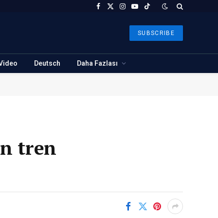
Facebook
X
Instagram
YouTube
TikTok
(Twitter)
SUBSCRIBE
Video
Deutsch
Daha Fazlası
an tren