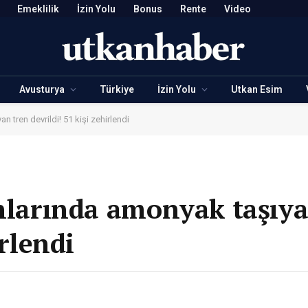
Emeklilik
İzin Yolu
Bonus
Rente
Video
Avusturya
Türkiye
İzin Yolu
Utkan Esim
n tren devrildi! 51 kişi zehirlendi
ınlarında amonyak taşıy
irlendi