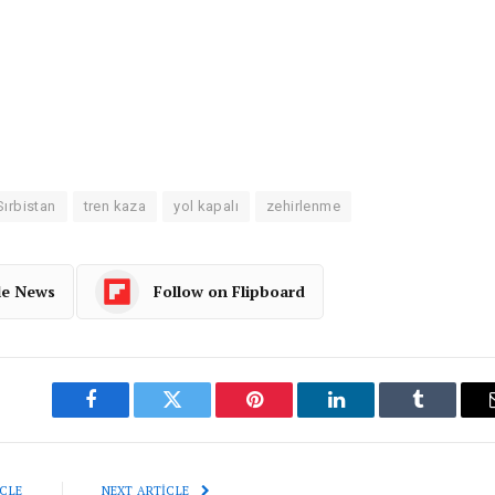
Sırbistan
tren kaza
yol kapalı
zehirlenme
le News
Follow on Flipboard
Facebook
Twitter
Pinterest
LinkedIn
Tumblr
CLE
NEXT ARTICLE