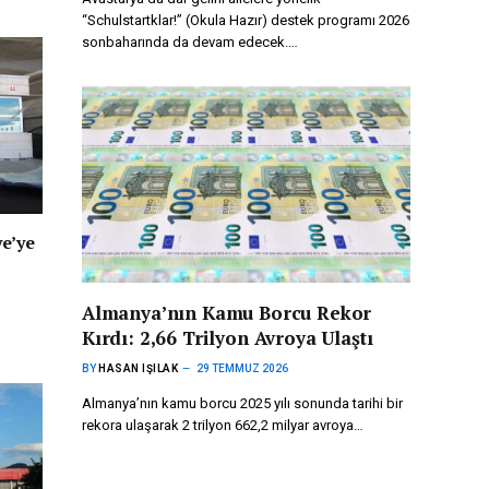
“Schulstartklar!” (Okula Hazır) destek programı 2026
sonbaharında da devam edecek.…
ye’ye
Almanya’nın Kamu Borcu Rekor
Kırdı: 2,66 Trilyon Avroya Ulaştı
BY
HASAN IŞILAK
29 TEMMUZ 2026
Almanya’nın kamu borcu 2025 yılı sonunda tarihi bir
rekora ulaşarak 2 trilyon 662,2 milyar avroya…