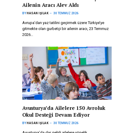
Ailenin Aracı Alev Aldı
BY
HASAN IŞILAK
30 TEMMUZ 2026
Avrupa’dan yaz tatilini geçirmek üzere Türkiye’ye
gitmekte olan gurbetçi bir ailenin aracı, 23 Temmuz
2026…
Avusturya’da Ailelere 150 Avroluk
Okul Desteği Devam Ediyor
BY
HASAN IŞILAK
30 TEMMUZ 2026
Avusturya’da dar gelirli ailelere yönelik