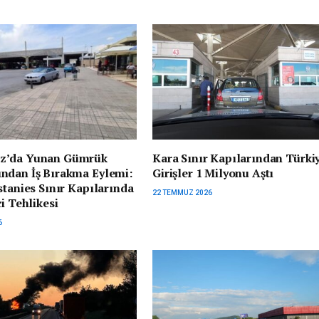
z’da Yunan Gümrük
Kara Sınır Kapılarından Türki
ndan İş Bırakma Eylemi:
Girişler 1 Milyonu Aştı
stanies Sınır Kapılarında
22 TEMMUZ 2026
ci Tehlikesi
6