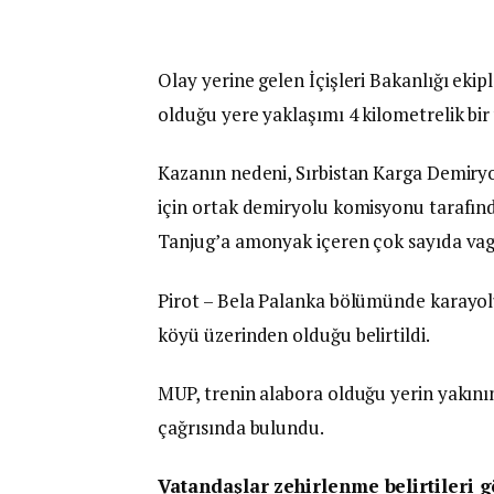
Olay yerine gelen İçişleri Bakanlığı ekipl
olduğu yere yaklaşımı 4 kilometrelik bir 
Kazanın nedeni, Sırbistan Karga Demiryol
için ortak demiryolu komisyonu tarafında
Tanjug’a amonyak içeren çok sayıda vago
Pirot – Bela Palanka bölümünde karayolu 
köyü üzerinden olduğu belirtildi.
MUP, trenin alabora olduğu yerin yakın
çağrısında bulundu.
Vatandaşlar zehirlenme belirtileri g