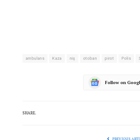
ambulans
Kaza
niş
otoban
pirot
Polis
Follow on Goog
SHARE.
PREVIOUS ARTI