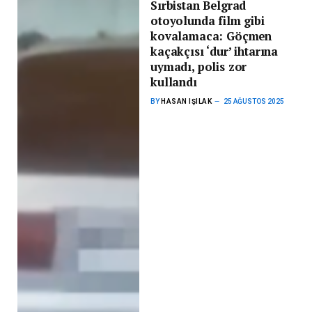
Sırbistan Belgrad
otoyolunda film gibi
kovalamaca: Göçmen
kaçakçısı ‘dur’ ihtarına
uymadı, polis zor
kullandı
BY
HASAN IŞILAK
25 AĞUSTOS 2025