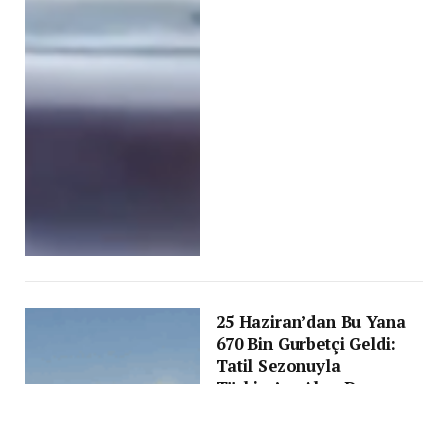
25 Haziran’dan Bu Yana
670 Bin Gurbetçi Geldi:
Tatil Sezonuyla
Türkiye’ye Akın Devam
Ediyor!
BY
HASAN IŞILAK
30 TEMMUZ 2025