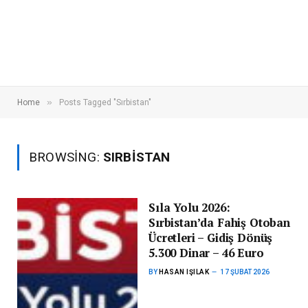
»
Home
Posts Tagged "Sırbistan"
BROWSING:
SIRBISTAN
Sıla Yolu 2026:
Sırbistan’da Fahiş Otoban
Ücretleri – Gidiş Dönüş
5.300 Dinar – 46 Euro
BY
HASAN IŞILAK
17 ŞUBAT 2026