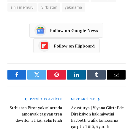
sınır memuru
Sırbistan
yakalama
Follow on Google News
Follow on Flipboard
Facebook
Twitter
Pinterest
LinkedIn
Tumblr
Email
PREVIOUS ARTICLE
NEXT ARTICLE
Sırbistan Pirot yakınlarında
Avusturya | Viyana Gürtel’de
amonyak taşıyan tren
Direksiyon hakimiyetini
devrildi! 51 kişi zehirlendi
kaybetti trafik lambasına
çarptı: 1 ölü, 3 yaralı