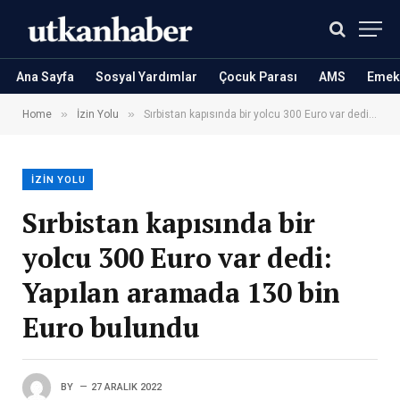
Ana Sayfa
Sosyal Yardımlar
Çocuk Parası
AMS
Emekl
»
»
Home
İzin Yolu
Sırbistan kapısında bir yolcu 300 Euro var dedi: Yapılan aramada 130 bin Euro bulundu
İZIN YOLU
Sırbistan kapısında bir
yolcu 300 Euro var dedi:
Yapılan aramada 130 bin
Euro bulundu
BY
27 ARALIK 2022