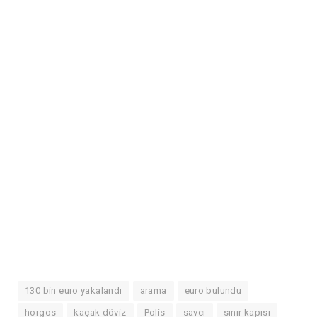
130 bin euro yakalandı
arama
euro bulundu
horgos
kaçak döviz
Polis
savcı
sınır kapısı