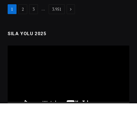
Next
…
1
2
3
3.951
SILA YOLU 2025
Video
oynatıcı
00:00
02:01:00