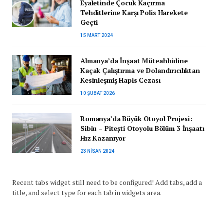
Eyaletinde Çocuk Kaçırma
Tehditlerine Karşı Polis Harekete
Geçti
15 MART 2024
Almanya’da İnşaat Müteahhidine
Kaçak Çalıştırma ve Dolandırıcılıktan
Kesinleşmiş Hapis Cezası
10 ŞUBAT 2026
Romanya’da Büyük Otoyol Projesi:
Sibiu – Pitești Otoyolu Bölüm 3 İnşaatı
Hız Kazanıyor
23 NISAN 2024
Recent tabs widget still need to be configured! Add tabs, add a
title, and select type for each tab in widgets area.