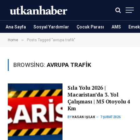
Ana Sayfa
Sosyal Yardımlar
Çocuk Parası
AMS
Emekl
»
Home
Posts Tagged "avrupa trafik"
BROWSING:
AVRUPA TRAFIK
Sıla Yolu 2026 |
Macaristan’da 3. Yol
Çalışması | M5 Otoyolu 4
Km
BY
HASAN IŞILAK
7 ŞUBAT 2026