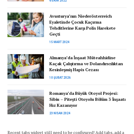
6 EKIM 2022
Avusturya’nın Niederösterreich
Eyaletinde Çocuk Kaçırma
Tehditlerine Karşı Polis Harekete
Geçti
15 MART 2024
Almanya’da İnşaat Müteahhidine
Kaçak Çalıştırma ve Dolandırıcılıktan
Kesinleşmiş Hapis Cezası
10 ŞUBAT 2026
Romanya’da Büyük Otoyol Projesi:
Sibiu – Pitești Otoyolu Bölüm 3 İnşaatı
Hız Kazanıyor
23 NISAN 2024
Recent tabs widget still need to be configured! Add tabs, add a