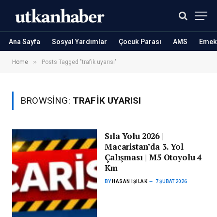
Ana Sayfa
Sosyal Yardımlar
Çocuk Parası
AMS
Emekl
»
Home
Posts Tagged "trafik uyarısı"
BROWSING:
TRAFIK UYARISI
Sıla Yolu 2026 |
Macaristan’da 3. Yol
Çalışması | M5 Otoyolu 4
Km
BY
HASAN IŞILAK
7 ŞUBAT 2026