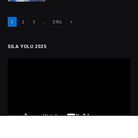
Next
…
1
2
3
3.951
SILA YOLU 2025
Video
oynatıcı
00:00
02:01:00