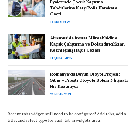
Eyaletinde Çocuk Kaçırma
Tehditlerine Karşı Polis Harekete
Geçti
15 MART 2024
Almanya’da İnşaat Müteahhidine
Kaçak Çalıştırma ve Dolandırıcılıktan
Kesinleşmiş Hapis Cezası
10 ŞUBAT 2026
Romanya’da Büyük Otoyol Projesi:
Sibiu – Pitești Otoyolu Bölüm 3 İnşaatı
Hız Kazanıyor
23 NISAN 2024
Recent tabs widget still need to be configured! Add tabs, add a
title, and select type for each tab in widgets area.