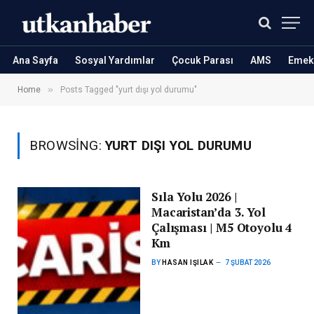
Ana Sayfa
Sosyal Yardımlar
Çocuk Parası
AMS
Emekl
»
Home
Posts Tagged "yurt dışı yol durumu"
BROWSING:
YURT DIŞI YOL DURUMU
Sıla Yolu 2026 |
Macaristan’da 3. Yol
Çalışması | M5 Otoyolu 4
Km
BY
HASAN IŞILAK
7 ŞUBAT 2026