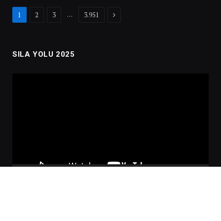
Next
…
1
2
3
3.951
SILA YOLU 2025
Video
oynatıcı
00:00
02:01:00