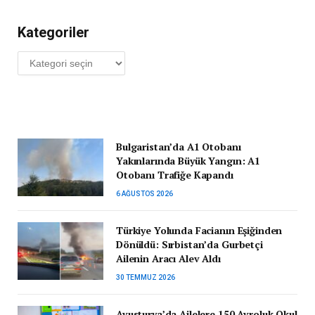
Kategoriler
Kategoriler
Bulgaristan’da A1 Otobanı
Yakınlarında Büyük Yangın: A1
Otobanı Trafiğe Kapandı
6 AĞUSTOS 2026
Türkiye Yolunda Facianın Eşiğinden
Dönüldü: Sırbistan’da Gurbetçi
Ailenin Aracı Alev Aldı
30 TEMMUZ 2026
Avusturya’da Ailelere 150 Avroluk Okul