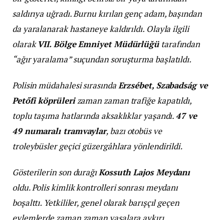
saldırıya uğradı. Burnu kırılan genç adam, başından
da yaralanarak hastaneye kaldırıldı. Olayla ilgili
olarak
VII. Bölge Emniyet Müdürlüğü
tarafından
“ağır yaralama” suçundan soruşturma başlatıldı.
Polisin müdahalesi sırasında
Erzsébet, Szabadság ve
Petőfi köprüleri
zaman zaman trafiğe kapatıldı,
toplu taşıma hatlarında aksaklıklar yaşandı.
47 ve
49 numaralı tramvaylar
, bazı otobüs ve
troleybüsler geçici güzergâhlara yönlendirildi.
Gösterilerin son durağı
Kossuth Lajos Meydanı
oldu. Polis kimlik kontrolleri sonrası meydanı
boşalttı. Yetkililer, genel olarak barışçıl geçen
eylemlerde zaman zaman yasalara aykırı