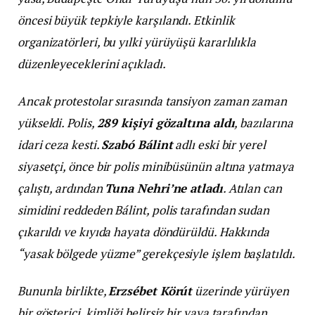
öncesi büyük tepkiyle karşılandı. Etkinlik
organizatörleri, bu yılki yürüyüşü kararlılıkla
düzenleyeceklerini açıkladı.
Ancak protestolar sırasında tansiyon zaman zaman
yükseldi. Polis,
289 kişiyi gözaltına aldı
, bazılarına
idari ceza kesti.
Szabó Bálint
adlı eski bir yerel
siyasetçi, önce bir polis minibüsünün altına yatmaya
çalıştı, ardından
Tuna Nehri’ne atladı
. Atılan can
simidini reddeden Bálint, polis tarafından sudan
çıkarıldı ve kıyıda hayata döndürüldü. Hakkında
“yasak bölgede yüzme” gerekçesiyle işlem başlatıldı.
Bununla birlikte,
Erzsébet Körút
üzerinde yürüyen
bir gösterici, kimliği belirsiz bir yaya tarafından