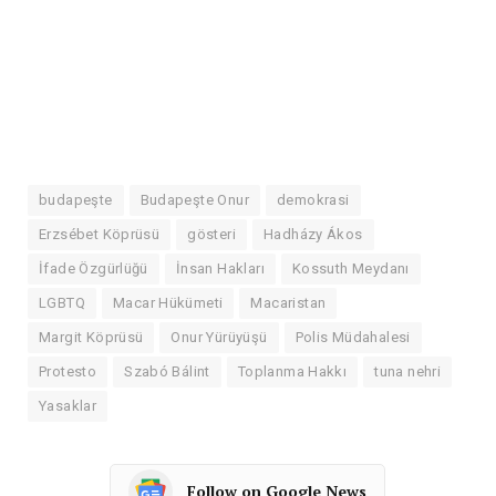
budapeşte
Budapeşte Onur
demokrasi
Erzsébet Köprüsü
gösteri
Hadházy Ákos
İfade Özgürlüğü
İnsan Hakları
Kossuth Meydanı
LGBTQ
Macar Hükümeti
Macaristan
Margit Köprüsü
Onur Yürüyüşü
Polis Müdahalesi
Protesto
Szabó Bálint
Toplanma Hakkı
tuna nehri
Yasaklar
Follow on Google News