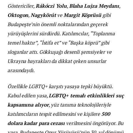
Göstericiler,
Rákóczi Yolu
,
Blaha Lujza Meydanı
,
Oktogon
,
Nagykörút
ve
Margit Köprüsü
gibi
Budapeşte’nin önemli noktalarından geçerek
yürüyüşlerini sürdürdü. Katılımcılar, “Toplanma
temel haktır”, “İstifa et” ve “Başka köprü” gibi
sloganlar attı. Gökkuşağı desenli şemsiyeler ve
Ukrayna bayrakları da dikkat çeken unsurlar
arasındaydı.
Özellikle LGBTQ+ karşıtı yasaya tepki büyüktü.
Kabul edilen yasa,
LGBTQ+ temalı etkinlikleri suç
kapsamına alıyor
, yüz tanıma teknolojileriyle
katılımcıların tespit edilmesini ve kişilere
500
dolara kadar para cezası
verilmesini öngörüyor. Bu
yasa, Budapeşte Onur Yürüyüşü’nün 30. yıl dönümü