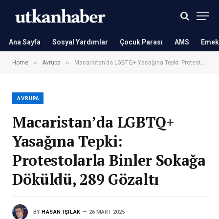
Ana Sayfa
Sosyal Yardımlar
Çocuk Parası
AMS
Emekl
»
»
Home
Avrupa
Macaristan’da LGBTQ+ Yasağına Tepki: Protestolarla Binler Sokağa Döküldü, 289 Gözaltı
AVRUPA
Macaristan’da LGBTQ+
Yasağına Tepki:
Protestolarla Binler Sokağa
Döküldü, 289 Gözaltı
BY
HASAN IŞILAK
26 MART 2025