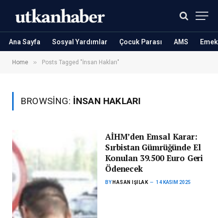
Ana Sayfa
Sosyal Yardımlar
Çocuk Parası
AMS
Emekl
»
Home
Posts Tagged "İnsan Hakları"
BROWSING:
İNSAN HAKLARI
AİHM’den Emsal Karar:
Sırbistan Gümrüğünde El
Konulan 39.500 Euro Geri
Ödenecek
BY
HASAN IŞILAK
14 KASIM 2025