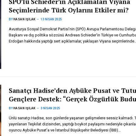
SPÖ’lü Schieder’in Açıklamaları Viyana
Seçimlerinde Türk Oylarını Etkiler mi?
BY
HASAN IŞILAK
13 NISAN 2025
Avusturya Sosyal Demokrat Partisi’nin (SPÖ) Avrupa Parlamentosu Dele
Başkanı ve dış politika sözcüsü Andreas Schieder’in Türkiye ve Cumhurb
Erdoğan hakkında yaptığı sert açıklamalar, yaklaşan Viyana seçimlerinde
Sanatçı Hadise’den Aybüke Pusat ve Tut
Gençlere Destek: “Gerçek Özgürlük Budu
BY
HASAN IŞILAK
3 NISAN 2025
Ünlü sanatçı Hadise, son günlerde yaşanan gelişmelere sessiz kalmadı. 
yayınlanan Teşkilat dizisinden, yaptığı boykot paylaşımı nedeniyle çıkarıl
oyuncu Aybüke Pusat’a ve İstanbul Büyükşehir Belediyesi (İBB)…