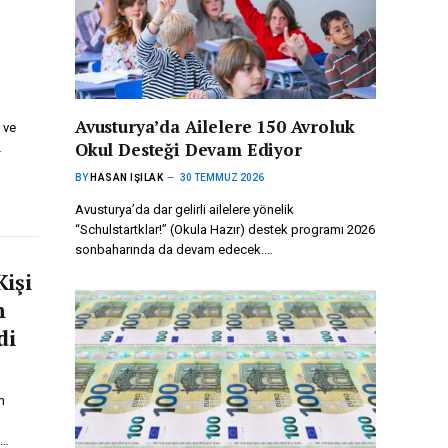
Avusturya’da Ailelere 150 Avroluk
 ve
Okul Desteği Devam Ediyor
…
BY
HASAN IŞILAK
30 TEMMUZ 2026
Avusturya’da dar gelirli ailelere yönelik
“Schulstartklar!” (Okula Hazır) destek programı 2026
sonbaharında da devam edecek.…
Kişi
n
di
m
.…