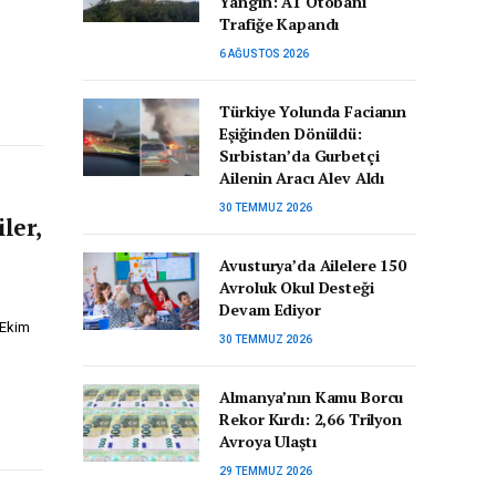
Yangın: A1 Otobanı
Trafiğe Kapandı
6 AĞUSTOS 2026
Türkiye Yolunda Facianın
Eşiğinden Dönüldü:
Sırbistan’da Gurbetçi
Ailenin Aracı Alev Aldı
30 TEMMUZ 2026
ler,
Avusturya’da Ailelere 150
Avroluk Okul Desteği
Devam Ediyor
9 Ekim
30 TEMMUZ 2026
Almanya’nın Kamu Borcu
Rekor Kırdı: 2,66 Trilyon
Avroya Ulaştı
29 TEMMUZ 2026