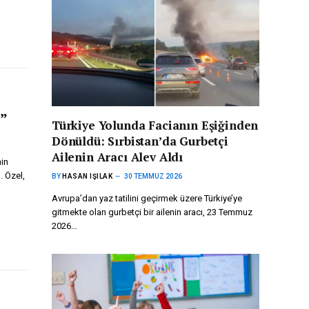
z”
Türkiye Yolunda Facianın Eşiğinden
Dönüldü: Sırbistan’da Gurbetçi
Ailenin Aracı Alev Aldı
nin
 Özel,
BY
HASAN IŞILAK
30 TEMMUZ 2026
Avrupa’dan yaz tatilini geçirmek üzere Türkiye’ye
gitmekte olan gurbetçi bir ailenin aracı, 23 Temmuz
2026…