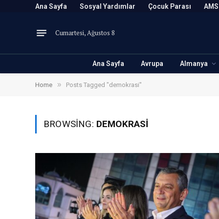
Ana Sayfa
Sosyal Yardımlar
Çocuk Parası
AMS
Cumartesi, Ağustos 8
Ana Sayfa
Avrupa
Almanya
»
Home
Posts Tagged "demokrasi"
BROWSING:
DEMOKRASI