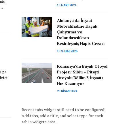
inde
15 MART 2024
n…
Almanya’da İnşaat
Müteahhidine Kaçak
Çalıştırma ve
Dolandırıcılıktan
Kesinleşmiş Hapis Cezası
10 ŞUBAT 2026
Romanya’da Büyük Otoyol
Projesi: Sibiu – Pitești
i 27
Otoyolu Bölüm 3 İnşaatı
lefet
Hız Kazanıyor
23 NISAN 2024
Recent tabs widget still need to be configured!
Add tabs, add a title, and select type for each
tab in widgets area.