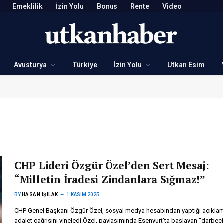
Emeklilik
İzin Yolu
Bonus
Rente
Video
Avusturya
Türkiye
İzin Yolu
Utkan Esim
CHP Lideri Özgür Özel’den Sert Mesaj:
“Milletin İradesi Zindanlara Sığmaz!”
BY
HASAN IŞILAK
1 KASIM 2025
CHP Genel Başkanı Özgür Özel, sosyal medya hesabından yaptığı açıkl
adalet çağrısını yineledi.Özel, paylaşımında Esenyurt’ta başlayan “darbeci