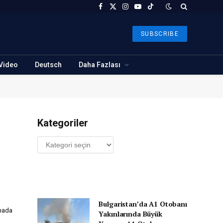
Facebook
X
Instagram
YouTube
TikTok
(Twitter)
SUBSCRIBE
Video
Deutsch
Daha Fazlası
Kategoriler
Kategoriler
Bulgaristan’da A1 Otobanı
amada
Yakınlarında Büyük