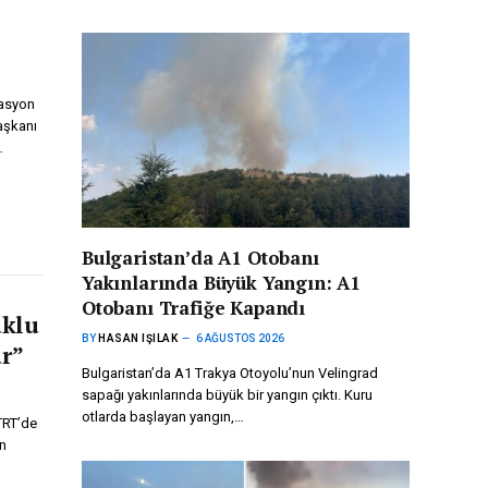
gasyon
aşkanı
…
Bulgaristan’da A1 Otobanı
Yakınlarında Büyük Yangın: A1
Otobanı Trafiğe Kapandı
uklu
BY
HASAN IŞILAK
6 AĞUSTOS 2026
r”
Bulgaristan’da A1 Trakya Otoyolu’nun Velingrad
sapağı yakınlarında büyük bir yangın çıktı. Kuru
otlarda başlayan yangın,…
TRT’de
an