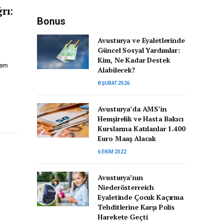
rı:
Bonus
Avusturya ve Eyaletlerinde
Güncel Sosyal Yardımlar:
Kim, Ne Kadar Destek
rem
Alabilecek?
8 ŞUBAT 2026
Avusturya’da AMS’in
Hemşirelik ve Hasta Bakıcı
Kurslarına Katılanlar 1.400
Euro Maaş Alacak
6 EKIM 2022
Avusturya’nın
Niederösterreich
Eyaletinde Çocuk Kaçırma
Tehditlerine Karşı Polis
Harekete Geçti