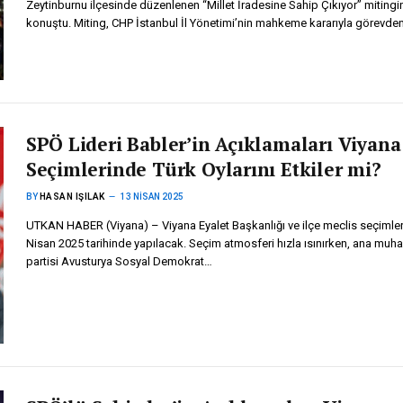
Zeytinburnu ilçesinde düzenlenen “Millet İradesine Sahip Çıkıyor” miting
konuştu. Miting, CHP İstanbul İl Yönetimi’nin mahkeme kararıyla görevde
SPÖ Lideri Babler’in Açıklamaları Viyana
Seçimlerinde Türk Oylarını Etkiler mi?
BY
HASAN IŞILAK
13 NISAN 2025
UTKAN HABER (Viyana) – Viyana Eyalet Başkanlığı ve ilçe meclis seçimler
Nisan 2025 tarihinde yapılacak. Seçim atmosferi hızla ısınırken, ana muha
partisi Avusturya Sosyal Demokrat…