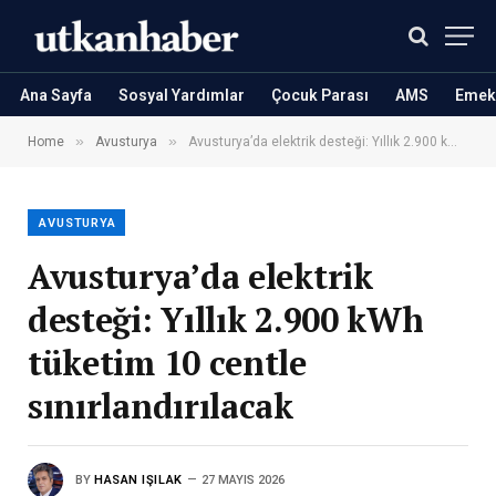
Ana Sayfa
Sosyal Yardımlar
Çocuk Parası
AMS
Emekl
»
»
Home
Avusturya
Avusturya’da elektrik desteği: Yıllık 2.900 kWh tüketim 10 centle sınırlandırılacak
AVUSTURYA
Avusturya’da elektrik
desteği: Yıllık 2.900 kWh
tüketim 10 centle
sınırlandırılacak
BY
HASAN IŞILAK
27 MAYIS 2026