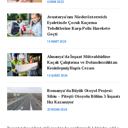
6 EKIM 2022
Avusturya’nın Niederösterreich
Eyaletinde Çocuk Kaçırma
Tehditlerine Karşı Polis Harekete
Geçti
15 MART 2024
Almanya’da İnşaat Müteahhidine
Kaçak Çalıştırma ve Dolandırıcılıktan
Kesinleşmiş Hapis Cezası
10 ŞUBAT 2026
Romanya’da Büyük Otoyol Projesi:
Sibiu – Pitești Otoyolu Bölüm 3 İnşaatı
Hız Kazanıyor
23 NISAN 2024
Recent tabs widget still need to be configured! Add tabs, add a