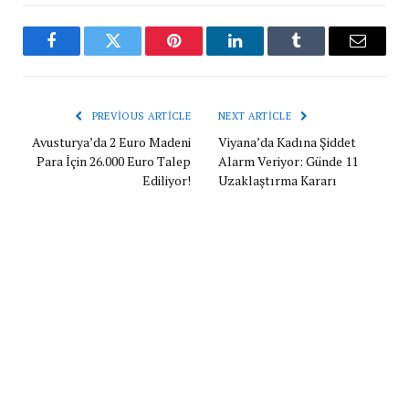
Facebook
Twitter
Pinterest
LinkedIn
Tumblr
Email
PREVIOUS ARTICLE
NEXT ARTICLE
Avusturya’da 2 Euro Madeni
Viyana’da Kadına Şiddet
Para İçin 26.000 Euro Talep
Alarm Veriyor: Günde 11
Ediliyor!
Uzaklaştırma Kararı