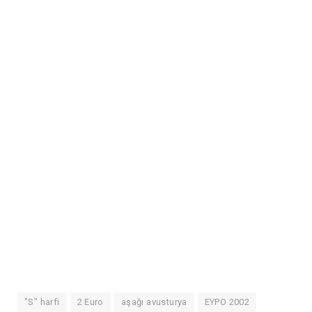
"S" harfi
2 Euro
aşağı avusturya
EYPO 2002