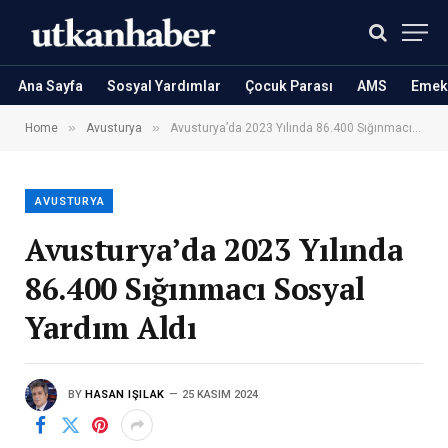
Ana Sayfa
Sosyal Yardımlar
Çocuk Parası
AMS
Emekl
»
»
Home
Avusturya
Avusturya’da 2023 Yılında 86.400 Sığınmacı Sosyal Yardım Aldı
AVUSTURYA
Avusturya’da 2023 Yılında
86.400 Sığınmacı Sosyal
Yardım Aldı
BY
HASAN IŞILAK
25 KASIM 2024