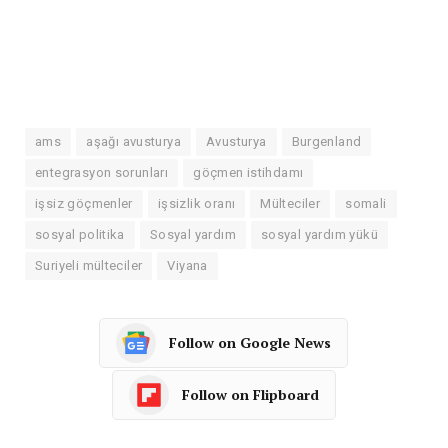
ams
aşağı avusturya
Avusturya
Burgenland
entegrasyon sorunları
göçmen istihdamı
işsiz göçmenler
işsizlik oranı
Mülteciler
somali
sosyal politika
Sosyal yardım
sosyal yardım yükü
Suriyeli mülteciler
Viyana
Follow on Google News
Follow on Flipboard