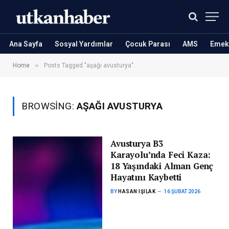
Ana Sayfa
Sosyal Yardımlar
Çocuk Parası
AMS
Emekl
»
Home
Posts Tagged "aşağı avusturya"
BROWSING:
AŞAĞI AVUSTURYA
Avusturya B3
Karayolu’nda Feci Kaza:
18 Yaşındaki Alman Genç
Hayatını Kaybetti
BY
HASAN IŞILAK
16 ŞUBAT 2026