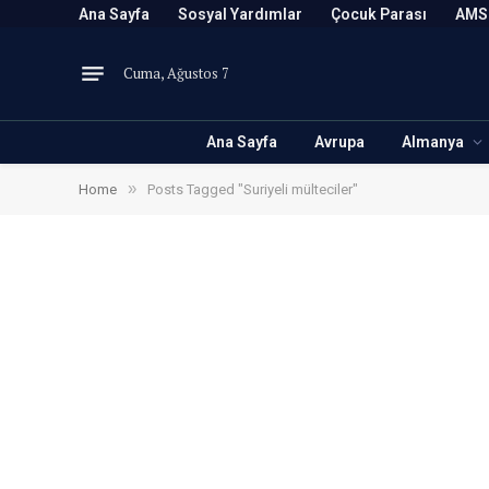
Ana Sayfa
Sosyal Yardımlar
Çocuk Parası
AMS
Cuma, Ağustos 7
Ana Sayfa
Avrupa
Almanya
»
Home
Posts Tagged "Suriyeli mülteciler"