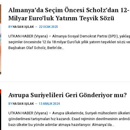
Almanya’da Seçim Öncesi Scholz’dan 12-
Milyar Euro’luk Yatırım Teşvik Sözü
BY
HASAN IŞILAK
22 OCAK 2025
UTKAN HABER (Viyana) – Almanya Sosyal Demokrat Partisi (SPD), yakla
seçimler öncesinde 12 ila 18 milyar Euro’luk yıllık yatırım teşvikleri sözü ve
Başbakan Olaf Scholz, Berlin’de…
Avrupa Suriyelileri Geri Gönderiyor mu?
BY
HASAN IŞILAK
13 ARALIK 2024
UTKAN HABER (Viyana) – Avrupa ülkelerinde, Suriyeli mültecilerin ülkeleri
gönderilmesi tartışmaları hız kazandı. Esad rejiminin devrilmesinin ardınd
bazı ülkeler bu yönde adımlar atmaya hazırlanıyor. Almanya’da…