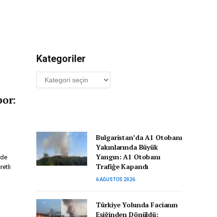
Kategoriler
Kategoriler
por:
Bulgaristan’da A1 Otobanı
Yakınlarında Büyük
Yangın: A1 Otobanı
nde
Trafiğe Kapandı
retli
6 AĞUSTOS 2026
Türkiye Yolunda Facianın
Eşiğinden Dönüldü: