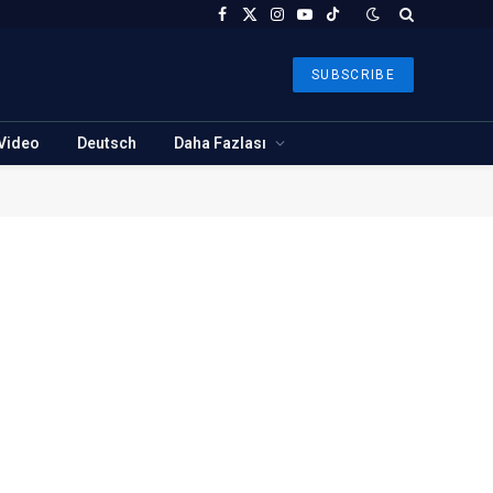
Facebook
X
Instagram
YouTube
TikTok
(Twitter)
SUBSCRIBE
Video
Deutsch
Daha Fazlası