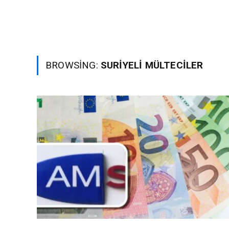
BROWSING:
SURIYELI MÜLTECILER