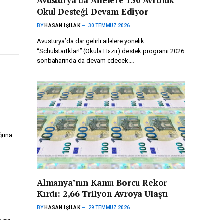
Avusturya’da Ailelere 150 Avroluk
u.
Okul Desteği Devam Ediyor
BY
HASAN IŞILAK
30 TEMMUZ 2026
Avusturya’da dar gelirli ailelere yönelik
“Schulstartklar!” (Okula Hazır) destek programı 2026
sonbaharında da devam edecek.…
uğuna
Almanya’nın Kamu Borcu Rekor
Kırdı: 2,66 Trilyon Avroya Ulaştı
BY
HASAN IŞILAK
29 TEMMUZ 2026