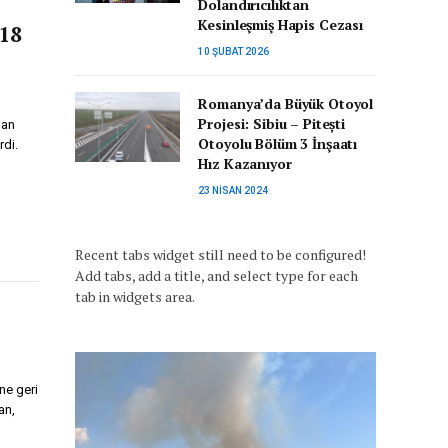
Dolandırıcılıktan
Kesinleşmiş Hapis Cezası
18
10 ŞUBAT 2026
Romanya’da Büyük Otoyol
Projesi: Sibiu – Pitești
şan
Otoyolu Bölüm 3 İnşaatı
rdi.
Hız Kazanıyor
23 NISAN 2024
Recent tabs widget still need to be configured!
Add tabs, add a title, and select type for each
tab in widgets area.
ne geri
an,