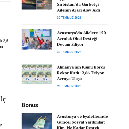
Sırbistan’da Gurbetçi
Ailenin Aracı Alev Aldı
30 TEMMUZ 2026
Avusturya’da Ailelere 150
Avroluk Okul Desteği
ık 2,5
Devam Ediyor
ın
30 TEMMUZ 2026
Almanya’nın Kamu Borcu
Rekor Kırdı: 2,66 Trilyon
Avroya Ulaştı
29 TEMMUZ 2026
Üç
Bonus
Avusturya ve Eyaletlerinde
Güncel Sosyal Yardımlar:
En
Kim, Ne Kadar Destek