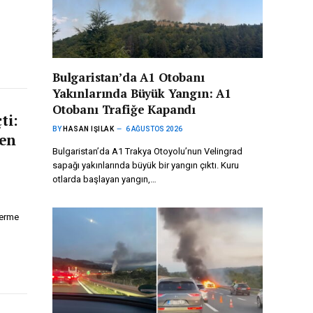
Bulgaristan’da A1 Otobanı
Yakınlarında Büyük Yangın: A1
Otobanı Trafiğe Kapandı
ti:
BY
HASAN IŞILAK
6 AĞUSTOS 2026
den
Bulgaristan’da A1 Trakya Otoyolu’nun Velingrad
sapağı yakınlarında büyük bir yangın çıktı. Kuru
otlarda başlayan yangın,…
derme