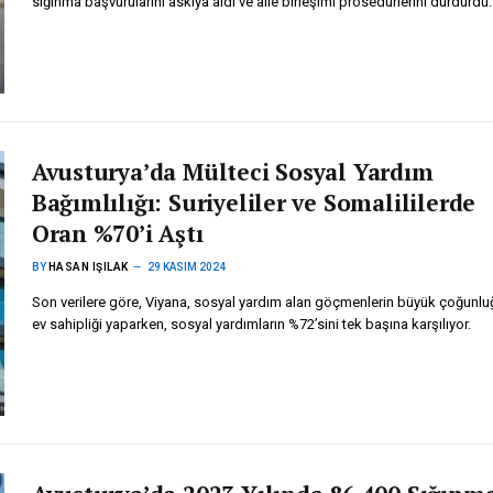
sığınma başvurularını askıya aldı ve aile birleşimi prosedürlerini durdurd
Avusturya’da Mülteci Sosyal Yardım
Bağımlılığı: Suriyeliler ve Somalililerde
Oran %70’i Aştı
BY
HASAN IŞILAK
29 KASIM 2024
Son verilere göre, Viyana, sosyal yardım alan göçmenlerin büyük çoğunl
ev sahipliği yaparken, sosyal yardımların %72’sini tek başına karşılıyor.