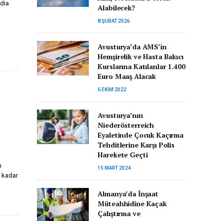
udia
Alabilecek?
8 ŞUBAT 2026
Avusturya’da AMS’in
Hemşirelik ve Hasta Bakıcı
Kurslarına Katılanlar 1.400
Euro Maaş Alacak
6 EKIM 2022
Avusturya’nın
Niederösterreich
Eyaletinde Çocuk Kaçırma
Tehditlerine Karşı Polis
Harekete Geçti
ı
15 MART 2024
e kadar
Almanya’da İnşaat
Müteahhidine Kaçak
Çalıştırma ve