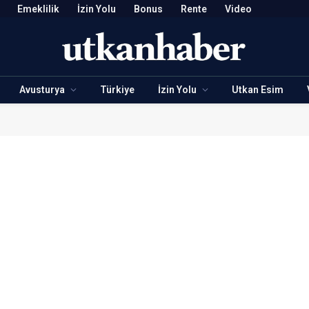
Emeklilik
İzin Yolu
Bonus
Rente
Video
Avusturya
Türkiye
İzin Yolu
Utkan Esim