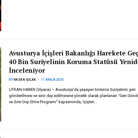
Avusturya İçişleri Bakanlığı Harekete Geç
40 Bin Suriyelinin Koruma Statüsü Yeni
İnceleniyor
BY
HASAN IŞILAK
11 ARALIK 2024
UTKAN HABER (Viyana) – Avusturya’da yaşayan binlerce Suriyelinin geri
gönderilmesi ve sınır dışı edilmesine yönelik olarak planlanan “Geri Gön
ve Sınır Dışı Etme Programı” kapsamında, İçişleri…