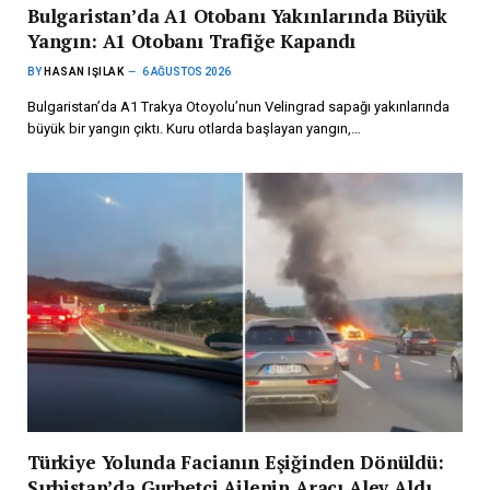
Bulgaristan’da A1 Otobanı Yakınlarında Büyük
Yangın: A1 Otobanı Trafiğe Kapandı
BY
HASAN IŞILAK
6 AĞUSTOS 2026
Bulgaristan’da A1 Trakya Otoyolu’nun Velingrad sapağı yakınlarında
büyük bir yangın çıktı. Kuru otlarda başlayan yangın,…
Türkiye Yolunda Facianın Eşiğinden Dönüldü:
Sırbistan’da Gurbetçi Ailenin Aracı Alev Aldı