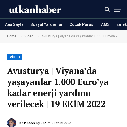
Ana Sayfa
Sosyal Yardımlar
Çocuk Parası
AMS
Emekl
»
»
Home
Video
Avusturya | Viyana’da yaşayanlar 1.000 Euro’ya kadar enerji yardımı verilecek | 19 EKİM 2022
VIDEO
Avusturya | Viyana’da
yaşayanlar 1.000 Euro’ya
kadar enerji yardımı
verilecek | 19 EKİM 2022
BY
HASAN IŞILAK
21 EKIM 2022