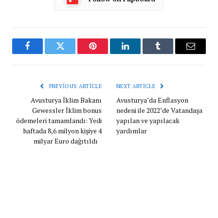
Facebook
Twitter
Pinterest
LinkedIn
Tumblr
Email
PREVIOUS ARTICLE
NEXT ARTICLE
Avusturya İklim Bakanı
Avusturya’da Enflasyon
Gewessler İklim bonus
nedeni ile 2022’de Vatandaşa
ödemeleri tamamlandı: Yedi
yapılan ve yapılacak
haftada 8,6 milyon kişiye 4
yardımlar
milyar Euro dağıtıldı