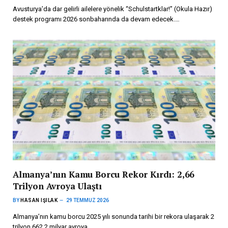
Avusturya’da dar gelirli ailelere yönelik “Schulstartklar!” (Okula Hazır)
destek programı 2026 sonbaharında da devam edecek.…
Almanya’nın Kamu Borcu Rekor Kırdı: 2,66
Trilyon Avroya Ulaştı
BY
HASAN IŞILAK
29 TEMMUZ 2026
Almanya’nın kamu borcu 2025 yılı sonunda tarihi bir rekora ulaşarak 2
trilyon 662,2 milyar avroya…