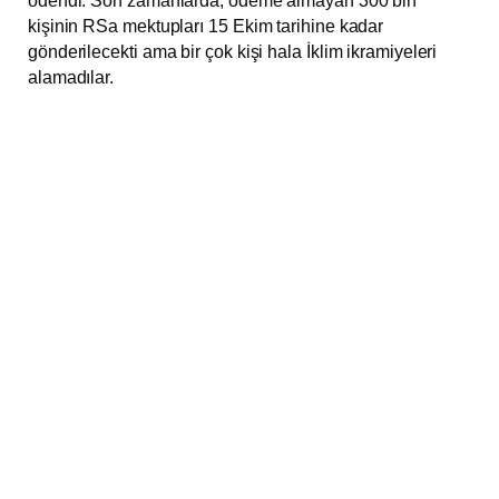
ödendi. Son zamanlarda, ödeme almayan 300 bin
kişinin RSa mektupları 15 Ekim tarihine kadar
gönderilecekti ama bir çok kişi hala İklim ikramiyeleri
alamadılar.