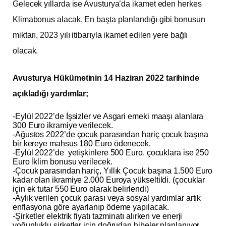
Gelecek yıllarda ise Avusturya’da ikamet eden herkes
Klimabonus alacak. En başta planlandığı gibi bonusun
miktarı, 2023 yılı itibarıyla ikamet edilen yere bağlı
olacak.
Avusturya Hükümetinin 14 Haziran 2022 tarihinde
açıkladığı yardımlar;
-Eylül 2022’de İşsizler ve Asgari emeki maaşı alanlara
300 Euro ikramiye verilecek.
-Ağustos 2022’de çocuk parasından hariç çocuk başına
bir kereye mahsus 180 Euro ödenecek.
-Eylül 2022’de yetişkinlere 500 Euro, çocuklara ise 250
Euro İklim bonusu verilecek.
-Çocuk parasından hariç, Yıllık Çocuk başına 1.500 Euro
kadar olan ikramiye 2.000 Euroya yükseltildi. (çocuklar
için ek tutar 550 Euro olarak belirlendi)
-Aylık verilen çocuk parası veya sosyal yardımlar artık
enflasyona göre ayarlanıp ödeme yapılacak.
-Şirketler elektrik fiyatı tazminatı alırken ve enerji
yoğunluklu şirketler için doğrudan hibeler planlanıyor.