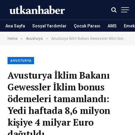
Ana Sayfa
Sosyal Yardımlar
Çocuk Parası
AMS
Emekl
»
»
Home
Avusturya
Avusturya İklim Bakanı Gewessler İklim bonus ödemeleri tamamlandı: Yedi haftada 8,6 milyon kişiye 4 milyar Euro dağıtıldı
AVUSTURYA
Avusturya İklim Bakanı
Gewessler İklim bonus
ödemeleri tamamlandı:
Yedi haftada 8,6 milyon
kişiye 4 milyar Euro
dağıtıldı