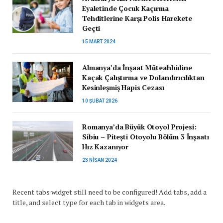
Eyaletinde Çocuk Kaçırma
Tehditlerine Karşı Polis Harekete
Geçti
15 MART 2024
Almanya’da İnşaat Müteahhidine
Kaçak Çalıştırma ve Dolandırıcılıktan
Kesinleşmiş Hapis Cezası
10 ŞUBAT 2026
Romanya’da Büyük Otoyol Projesi:
Sibiu – Pitești Otoyolu Bölüm 3 İnşaatı
Hız Kazanıyor
23 NISAN 2024
Recent tabs widget still need to be configured! Add tabs, add a
title, and select type for each tab in widgets area.