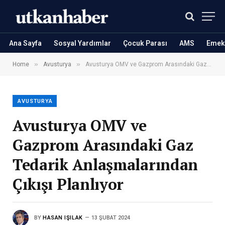
Ana Sayfa
Sosyal Yardımlar
Çocuk Parası
AMS
Emekl
»
»
Home
Avusturya
Avusturya OMV ve Gazprom Arasındaki Gaz Tedarik Anlaşmalarından Çıkışı Planlıyor
AVUSTURYA
Avusturya OMV ve
Gazprom Arasındaki Gaz
Tedarik Anlaşmalarından
Çıkışı Planlıyor
BY
HASAN IŞILAK
13 ŞUBAT 2024