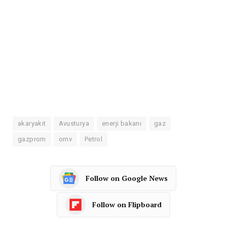
akaryakıt
Avusturya
enerji bakanı
gaz
gazprom
omv
Petrol
Follow on Google News
Follow on Flipboard