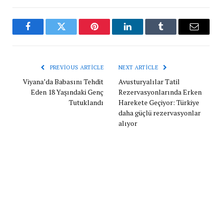
Facebook
Twitter
Pinterest
LinkedIn
Tumblr
Email
PREVIOUS ARTICLE
NEXT ARTICLE
Viyana’da Babasını Tehdit
Avusturyalılar Tatil
Eden 18 Yaşındaki Genç
Rezervasyonlarında Erken
Tutuklandı
Harekete Geçiyor: Türkiye
daha güçlü rezervasyonlar
alıyor