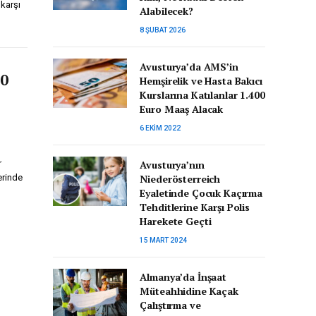
karşı
Alabilecek?
8 ŞUBAT 2026
Avusturya’da AMS’in
90
Hemşirelik ve Hasta Bakıcı
Kurslarına Katılanlar 1.400
Euro Maaş Alacak
6 EKIM 2022
Avusturya’nın
r
Niederösterreich
erinde
Eyaletinde Çocuk Kaçırma
Tehditlerine Karşı Polis
Harekete Geçti
15 MART 2024
Almanya’da İnşaat
Müteahhidine Kaçak
Çalıştırma ve