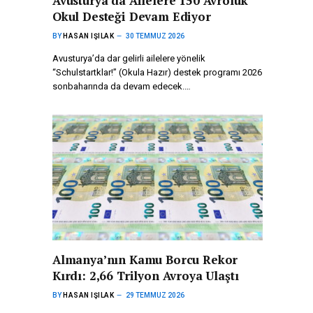
Avusturya’da Ailelere 150 Avroluk
Okul Desteği Devam Ediyor
BY
HASAN IŞILAK
30 TEMMUZ 2026
Avusturya’da dar gelirli ailelere yönelik
“Schulstartklar!” (Okula Hazır) destek programı 2026
sonbaharında da devam edecek.…
Almanya’nın Kamu Borcu Rekor
Kırdı: 2,66 Trilyon Avroya Ulaştı
BY
HASAN IŞILAK
29 TEMMUZ 2026