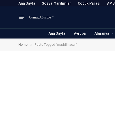
Ana Sayfa
Sosyal Yardımlar
Çocuk Parası
AMS
Cuma, Ağustos 7
Ana Sayfa
Avrupa
Almanya
»
Home
Posts Tagged "maddi hasar"