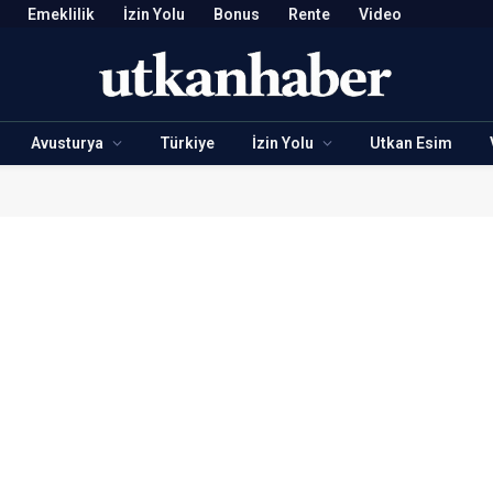
Emeklilik
İzin Yolu
Bonus
Rente
Video
Avusturya
Türkiye
İzin Yolu
Utkan Esim