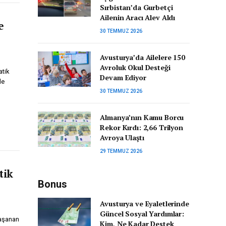
Sırbistan’da Gurbetçi
Ailenin Aracı Alev Aldı
e
30 TEMMUZ 2026
Avusturya’da Ailelere 150
Avroluk Okul Desteği
tik
Devam Ediyor
le
30 TEMMUZ 2026
Almanya’nın Kamu Borcu
Rekor Kırdı: 2,66 Trilyon
Avroya Ulaştı
29 TEMMUZ 2026
tik
Bonus
Avusturya ve Eyaletlerinde
Güncel Sosyal Yardımlar:
aşanan
Kim, Ne Kadar Destek