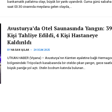
bankamatik patlatma olayı, büyük bir yankı uyandırdı. Cuma günü sabaha 
saat 03.30 civarında meydana gelen olayda,…
Avusturya’da Otel Saunasında Yangın: 3
Kişi Tahliye Edildi, 4 Kişi Hastaneye
Kaldırıldı
BY
HASAN IŞILAK
24 OCAK 2025
UTKAN HABER (Viyana) – Avusturya’nın Kärnten eyaletine bağlı Hermago
bölgesindeki Tröpolach kasabasında bir otelde çıkan yangın, gece saatl
büyük paniğe yol açtı. Otelin bodrum katında bulunan…