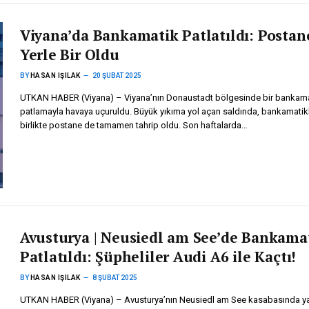
Viyana’da Bankamatik Patlatıldı: Postan
Yerle Bir Oldu
BY
HASAN IŞILAK
20 ŞUBAT 2025
UTKAN HABER (Viyana) – Viyana’nın Donaustadt bölgesinde bir bankama
patlamayla havaya uçuruldu. Büyük yıkıma yol açan saldırıda, bankamatik
birlikte postane de tamamen tahrip oldu. Son haftalarda…
Avusturya | Neusiedl am See’de Bankama
Patlatıldı: Şüpheliler Audi A6 ile Kaçtı!
BY
HASAN IŞILAK
8 ŞUBAT 2025
UTKAN HABER (Viyana) – Avusturya’nın Neusiedl am See kasabasında y