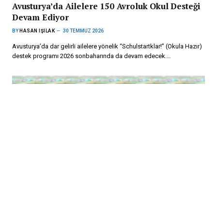
Avusturya’da Ailelere 150 Avroluk Okul Desteği
Devam Ediyor
BY
HASAN IŞILAK
30 TEMMUZ 2026
Avusturya’da dar gelirli ailelere yönelik “Schulstartklar!” (Okula Hazır)
destek programı 2026 sonbaharında da devam edecek.…
Almanya’nın Kamu Borcu Rekor Kırdı: 2,66
Trilyon Avroya Ulaştı