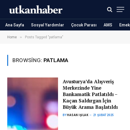
Ana Sayfa
Sosyal Yardımlar
Çocuk Parası
AMS
Emekl
»
Home
Posts Tagged "patlama"
BROWSING:
PATLAMA
Avusturya’da Alışveriş
Merkezinde Yine
Bankamatik Patlatıldı –
Kaçan Saldırgan İçin
Büyük Arama Başlatıldı
BY
HASAN IŞILAK
21 ŞUBAT 2025