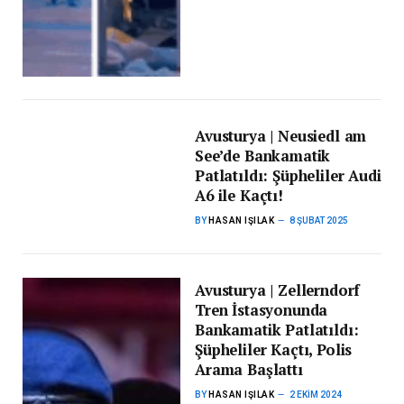
Avusturya | Neusiedl am
See’de Bankamatik
Patlatıldı: Şüpheliler Audi
A6 ile Kaçtı!
BY
HASAN IŞILAK
8 ŞUBAT 2025
Avusturya | Zellerndorf
Tren İstasyonunda
Bankamatik Patlatıldı:
Şüpheliler Kaçtı, Polis
Arama Başlattı
BY
HASAN IŞILAK
2 EKIM 2024