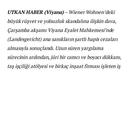
UTKAN HABER (Viyana)
– Wiener Wohnen’deki
büyük rüşvet ve yolsuzluk skandalına ilişkin dava,
Çarşamba akşamı Viyana Eyalet Mahkemesi’nde
(Landesgericht) ana sanıkların şartlı hapis cezaları
almasıyla sonuçlandı. Uzun süren yargılama
sürecinin ardından, jüri bir camcı ve boyacı dükkanı,
taş işçiliği atölyesi ve birkaç inşaat firması işleten iş
adamı ile şirketin genel müdürü ve muhasebe ile
personel işlerinden sorumlu başkanı dahil olmak
üzere üç ana sanığı suçlu buldu.
Sanıkların, işçi ustalarını memnun etmek amacıyla
yapılan ödemeleri kabul ettikleri belirlendi ve §307a
StGB kapsamında yarar sağlama suçundan mahkum