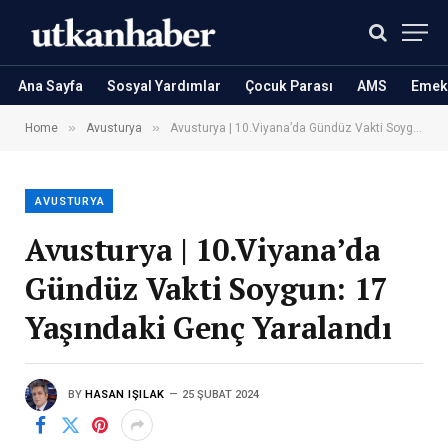
Ana Sayfa
Sosyal Yardımlar
Çocuk Parası
AMS
Emekl
»
»
Home
Avusturya
Avusturya | 10.Viyana’da Gündüz Vakti Soygun: 17 Yaşındaki Genç Yaralandı
AVUSTURYA
Avusturya | 10.Viyana’da
Gündüz Vakti Soygun: 17
Yaşındaki Genç Yaralandı
BY
HASAN IŞILAK
25 ŞUBAT 2024