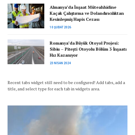
Almanya’da İnşaat Müteahhidine
Kaçak Çalıştırma ve Dolandırıcılıktan
Kesinleşmiş Hapis Cezası
10 ŞUBAT 2026
Romanya’da Büyük Otoyol Projesi:
Sibiu – Pitești Otoyolu Bölüm 3 İnşaatı
Hız Kazanıyor
23 NISAN 2024
Recent tabs widget still need to be configured! Add tabs, add a
title, and select type for each tab in widgets area.