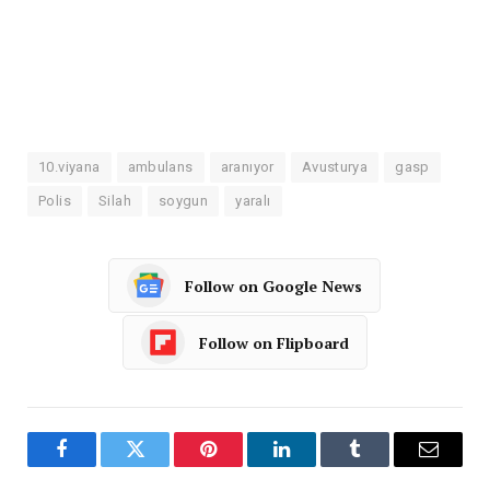
10.viyana
ambulans
aranıyor
Avusturya
gasp
Polis
Silah
soygun
yaralı
Follow on Google News
Follow on Flipboard
Facebook
Twitter
Pinterest
LinkedIn
Tumblr
Email