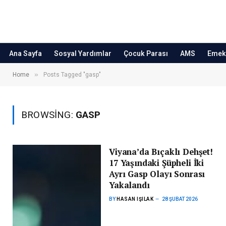
Ana Sayfa
Sosyal Yardımlar
Çocuk Parası
AMS
Emekl
»
Home
Posts Tagged "gasp"
BROWSING:
GASP
Viyana’da Bıçaklı Dehşet!
17 Yaşındaki Şüpheli İki
Ayrı Gasp Olayı Sonrası
Yakalandı
BY
HASAN IŞILAK
28 ŞUBAT 2026