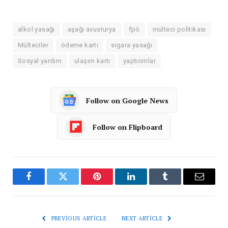
alkol yasağı
aşağı avusturya
fpö
mülteci politikası
Mülteciler
ödeme kartı
sigara yasağı
Sosyal yardım
ulaşım kartı
yaptırımlar
Follow on Google News
Follow on Flipboard
Facebook
Twitter
Pinterest
LinkedIn
Tumblr
Email
PREVIOUS ARTICLE
NEXT ARTICLE