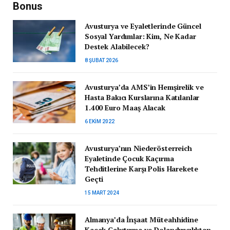
Bonus
Avusturya ve Eyaletlerinde Güncel
Sosyal Yardımlar: Kim, Ne Kadar
Destek Alabilecek?
8 ŞUBAT 2026
Avusturya’da AMS’in Hemşirelik ve
Hasta Bakıcı Kurslarına Katılanlar
1.400 Euro Maaş Alacak
6 EKIM 2022
Avusturya’nın Niederösterreich
Eyaletinde Çocuk Kaçırma
Tehditlerine Karşı Polis Harekete
Geçti
15 MART 2024
Almanya’da İnşaat Müteahhidine
Kaçak Çalıştırma ve Dolandırıcılıktan