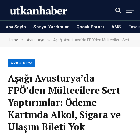
Ana Sayfa
Sosyal Yardımlar
Çocuk Parası
AMS
Emekl
»
»
Home
Avusturya
Aşağı Avusturya’da FPÖ’den Mültecilere Sert Yaptırımlar: Ödeme Kartında Alkol, Sigara ve Ulaşım Bileti Yok
AVUSTURYA
Aşağı Avusturya’da
FPÖ’den Mültecilere Sert
Yaptırımlar: Ödeme
Kartında Alkol, Sigara ve
Ulaşım Bileti Yok