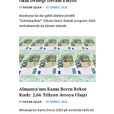
Okul Desteği Devam Ediyor
BY
HASAN IŞILAK
30 TEMMUZ 2026
Avusturya’da dar gelirli ailelere yönelik
“Schulstartklar!” (Okula Hazır) destek programı 2026
sonbaharında da devam edecek.…
Almanya’nın Kamu Borcu Rekor
Kırdı: 2,66 Trilyon Avroya Ulaştı
BY
HASAN IŞILAK
29 TEMMUZ 2026
Almanya’nın kamu borcu 2025 yılı sonunda tarihi bir