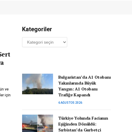
Kategoriler
Kategoriler
Sert
ra
Bulgaristan’da A1 Otobanı
Yakınlarında Büyük
Yangın: A1 Otobanı
tün ve
Trafiğe Kapandı
er için
6 AĞUSTOS 2026
Türkiye Yolunda Facianın
Eşiğinden Dönüldü:
Sırbistan’da Gurbetçi