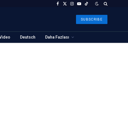
Facebook
X
Instagram
YouTube
TikTok
(Twitter)
SUBSCRIBE
Video
Deutsch
Daha Fazlası