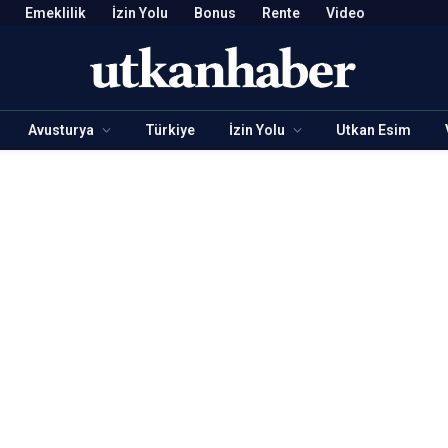
Emeklilik
İzin Yolu
Bonus
Rente
Video
Avusturya
Türkiye
İzin Yolu
Utkan Esim