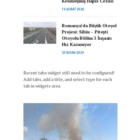
Kesinleşmiş Hapis Cezası
10 ŞUBAT 2026
Romanya’da Büyük Otoyol
Projesi: Sibiu – Pitești
Otoyolu Bölüm 3 İnşaatı
Hız Kazanıyor
23 NISAN 2024
Recent tabs widget still need to be configured!
Add tabs, add a title, and select type for each
tab in widgets area.