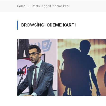
»
Home
Posts Tagged "ödeme kartı"
BROWSING:
ÖDEME KARTI