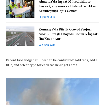
Almanya’da İnşaat Müteahhidine
Kaçak Çalıştırma ve Dolandırıcılıktan
Kesinleşmiş Hapis Cezası
10 ŞUBAT 2026
Romanya’da Büyük Otoyol Projesi:
Sibiu – Pitești Otoyolu Bölüm 3 İnşaatı
Hız Kazanıyor
23 NISAN 2024
Recent tabs widget still need to be configured! Add tabs, add a
title, and select type for each tab in widgets area.