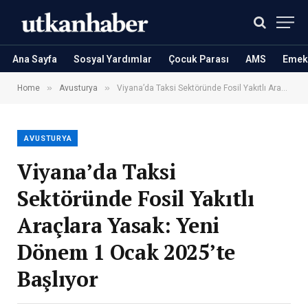
Ana Sayfa
Sosyal Yardımlar
Çocuk Parası
AMS
Emekl
»
»
Home
Avusturya
Viyana’da Taksi Sektöründe Fosil Yakıtlı Araçlara Yasak: Yeni Dönem 1 Ocak 2025’te Başlıyor
AVUSTURYA
Viyana’da Taksi
Sektöründe Fosil Yakıtlı
Araçlara Yasak: Yeni
Dönem 1 Ocak 2025’te
Başlıyor