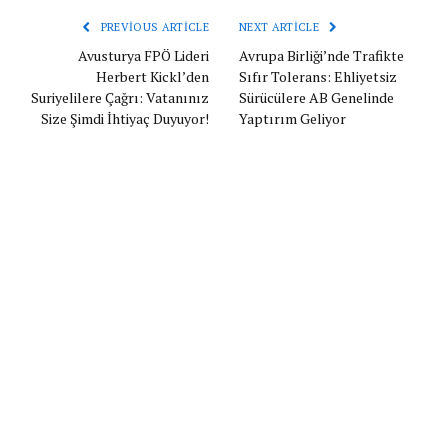
PREVIOUS ARTICLE
NEXT ARTICLE
Avusturya FPÖ Lideri
Avrupa Birliği’nde Trafikte
Herbert Kickl’den
Sıfır Tolerans: Ehliyetsiz
Suriyelilere Çağrı: Vatanınız
Sürücülere AB Genelinde
Size Şimdi İhtiyaç Duyuyor!
Yaptırım Geliyor