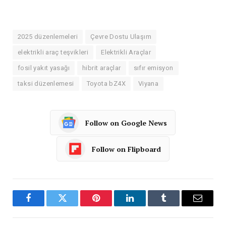
2025 düzenlemeleri
Çevre Dostu Ulaşım
elektrikli araç teşvikleri
Elektrikli Araçlar
fosil yakıt yasağı
hibrit araçlar
sıfır emisyon
taksi düzenlemesi
Toyota bZ4X
Viyana
Follow on Google News
Follow on Flipboard
Facebook
Twitter
Pinterest
LinkedIn
Tumblr
Email