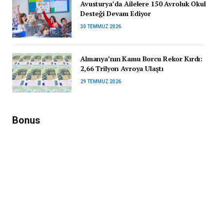
Avusturya’da Ailelere 150 Avroluk Okul
Desteği Devam Ediyor
30 TEMMUZ 2026
Almanya’nın Kamu Borcu Rekor Kırdı:
2,66 Trilyon Avroya Ulaştı
29 TEMMUZ 2026
Bonus
Avusturya ve Eyaletlerinde Güncel
Sosyal Yardımlar: Kim, Ne Kadar
Destek Alabilecek?
8 ŞUBAT 2026
Avusturya’da AMS’in Hemşirelik ve
Hasta Bakıcı Kurslarına Katılanlar
1.400 Euro Maaş Alacak