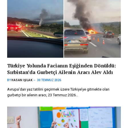
Türkiye Yolunda Facianın Eşiğinden Dönüldü:
Sırbistan’da Gurbetçi Ailenin Aracı Alev Aldı
BY
HASAN IŞILAK
30 TEMMUZ 2026
Avrupa’dan yaz tatilini geçirmek üzere Türkiye’ye gitmekte olan
gurbetçi bir ailenin aracı, 23 Temmuz 2026…