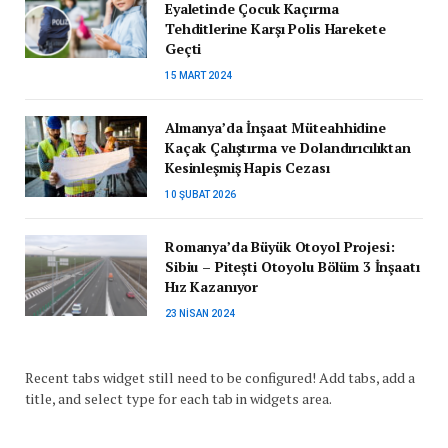
Eyaletinde Çocuk Kaçırma
Tehditlerine Karşı Polis Harekete
Geçti
15 MART 2024
Almanya’da İnşaat Müteahhidine
Kaçak Çalıştırma ve Dolandırıcılıktan
Kesinleşmiş Hapis Cezası
10 ŞUBAT 2026
Romanya’da Büyük Otoyol Projesi:
Sibiu – Pitești Otoyolu Bölüm 3 İnşaatı
Hız Kazanıyor
23 NISAN 2024
Recent tabs widget still need to be configured! Add tabs, add a
title, and select type for each tab in widgets area.