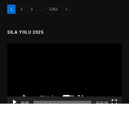
Next
…
1
2
3
3.951
SILA YOLU 2025
Video
oynatıcı
00:00
02:01:00