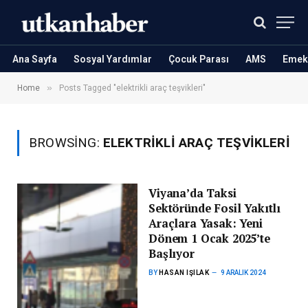
Ana Sayfa
Sosyal Yardımlar
Çocuk Parası
AMS
Emekl
»
Home
Posts Tagged "elektrikli araç teşvikleri"
BROWSING:
ELEKTRIKLI ARAÇ TEŞVIKLERI
Viyana’da Taksi
Sektöründe Fosil Yakıtlı
Araçlara Yasak: Yeni
Dönem 1 Ocak 2025’te
Başlıyor
BY
HASAN IŞILAK
9 ARALIK 2024