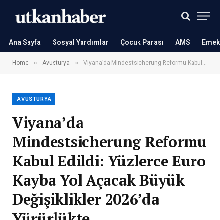
Ana Sayfa
Sosyal Yardımlar
Çocuk Parası
AMS
Emekl
»
»
Home
Avusturya
Viyana’da Mindestsicherung Reformu Kabul Edildi: Yüzlerce Euro Kayba Yol Açacak Büyük Değişiklikler 2026’da Yürürlükte
AVUSTURYA
Viyana’da
Mindestsicherung Reformu
Kabul Edildi: Yüzlerce Euro
Kayba Yol Açacak Büyük
Değişiklikler 2026’da
Yürürlükte