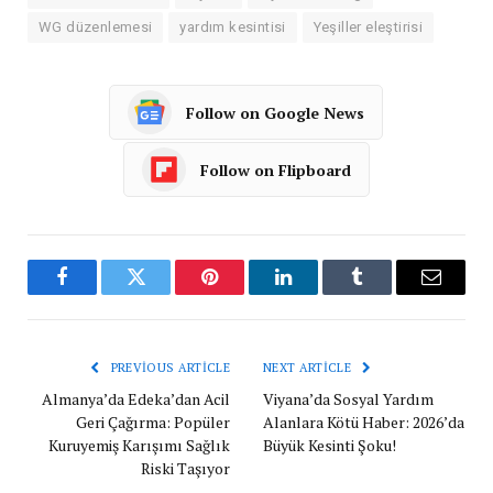
WG düzenlemesi
yardım kesintisi
Yeşiller eleştirisi
Follow on Google News
Follow on Flipboard
Facebook
Twitter
Pinterest
LinkedIn
Tumblr
Email
PREVIOUS ARTICLE
NEXT ARTICLE
Almanya’da Edeka’dan Acil
Viyana’da Sosyal Yardım
Geri Çağırma: Popüler
Alanlara Kötü Haber: 2026’da
Kuruyemiş Karışımı Sağlık
Büyük Kesinti Şoku!
Riski Taşıyor