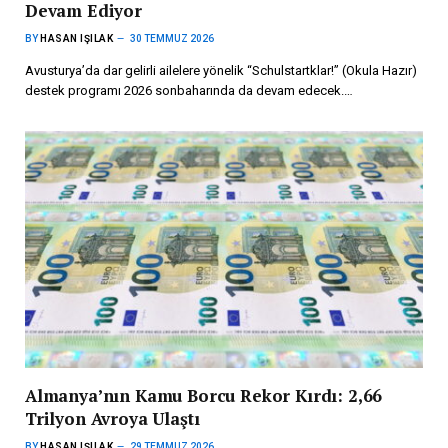
Devam Ediyor
BY
HASAN IŞILAK
30 TEMMUZ 2026
Avusturya’da dar gelirli ailelere yönelik “Schulstartklar!” (Okula Hazır)
destek programı 2026 sonbaharında da devam edecek.…
Almanya’nın Kamu Borcu Rekor Kırdı: 2,66
Trilyon Avroya Ulaştı
BY
HASAN IŞILAK
29 TEMMUZ 2026