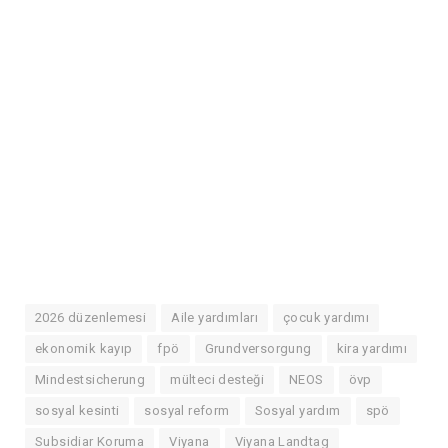
2026 düzenlemesi
Aile yardımları
çocuk yardımı
ekonomik kayıp
fpö
Grundversorgung
kira yardımı
Mindestsicherung
mülteci desteği
NEOS
övp
sosyal kesinti
sosyal reform
Sosyal yardım
spö
Subsidiar Koruma
Viyana
Viyana Landtag