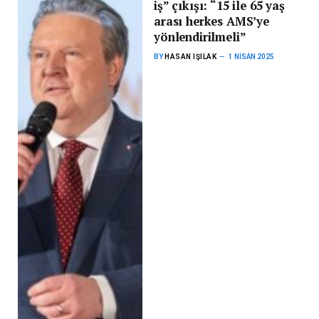
iş” çıkışı: “15 ile 65 yaş
arası herkes AMS’ye
yönlendirilmeli”
BY
HASAN IŞILAK
1 NISAN 2025