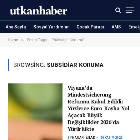
Ana Sayfa
Sosyal Yardımlar
Çocuk Parası
AMS
Emekl
»
Home
Posts Tagged "Subsidiar Koruma"
BROWSING:
SUBSIDIAR KORUMA
Viyana’da
Mindestsicherung
Reformu Kabul Edildi:
Yüzlerce Euro Kayba Yol
Açacak Büyük
Değişiklikler 2026’da
Yürürlükte
BY
HASAN IŞILAK
20 KASIM 2025