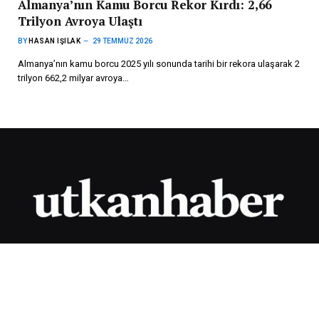
Almanya’nın Kamu Borcu Rekor Kırdı: 2,66
Trilyon Avroya Ulaştı
BY
HASAN IŞILAK
29 TEMMUZ 2026
Almanya’nın kamu borcu 2025 yılı sonunda tarihi bir rekora ulaşarak 2
trilyon 662,2 milyar avroya…
„Die aktuellsten Nachrichten aus Deutschland und Österreich!
Wir informieren Sie stets über Verkehrsbedingungen in Europa,
soziale Leistungen, Renten- und Finanznachrichten.“