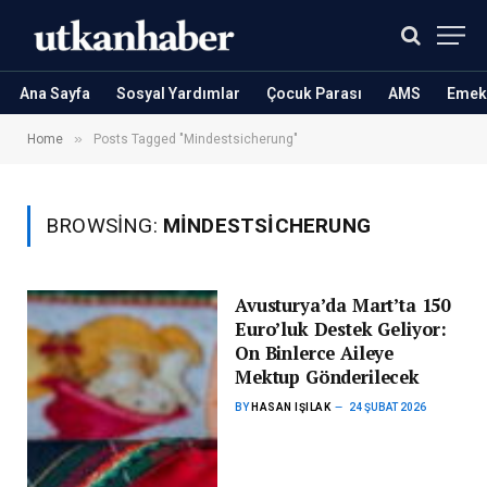
Ana Sayfa
Sosyal Yardımlar
Çocuk Parası
AMS
Emekl
»
Home
Posts Tagged "Mindestsicherung"
BROWSING:
MINDESTSICHERUNG
Avusturya’da Mart’ta 150
Euro’luk Destek Geliyor:
On Binlerce Aileye
Mektup Gönderilecek
BY
HASAN IŞILAK
24 ŞUBAT 2026