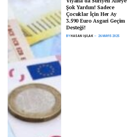
Viyana’da Suriyeli Aileye
Şok Yardım! Sadece
Çocuklar İçin Her Ay
3.590 Euro Asgari Geçim
Desteği!
BY
HASAN IŞILAK
26 MAYIS 2025