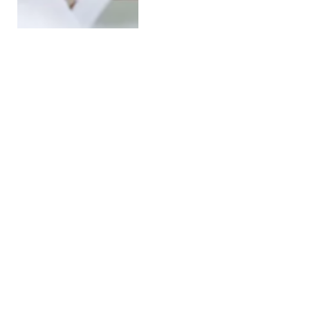
İran’da Yaşayıp
Viyana’dan Yardım Aldı:
20 Bin Euro
Dolandırıcılık
BY
HASAN IŞILAK
19 MAYIS 2025