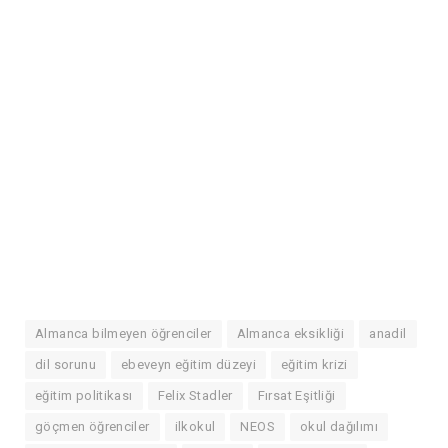
Almanca bilmeyen öğrenciler
Almanca eksikliği
anadil
dil sorunu
ebeveyn eğitim düzeyi
eğitim krizi
eğitim politikası
Felix Stadler
Fırsat Eşitliği
göçmen öğrenciler
ilkokul
NEOS
okul dağılımı