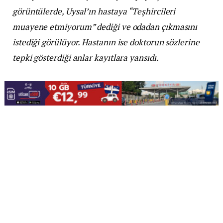
görüntülerde, Uysal’ın hastaya “Teşhircileri
muayene etmiyorum” dediği ve odadan çıkmasını
istediği görülüyor. Hastanın ise doktorun sözlerine
tepki gösterdiği anlar kayıtlara yansıdı.