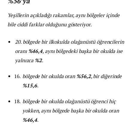
%56’ya
Yeşillerin açıkladığı rakamlar, aynı bölgeler içinde
bile ciddi farklar olduğunu gösteriyor.
20. bölgede bir ilkokulda olağanüstü öğrencilerin
oranı
%46,4
, aynı bölgedeki başka bir okulda ise
yalnızca
%2
.
bölgede bir okulda oran
%56,2
, bir diğerinde
%15,6
.
bölgede bir okulda olağanüstü öğrenci hiç
yokken, aynı bölgede başka bir okulda oran
%46,4
.