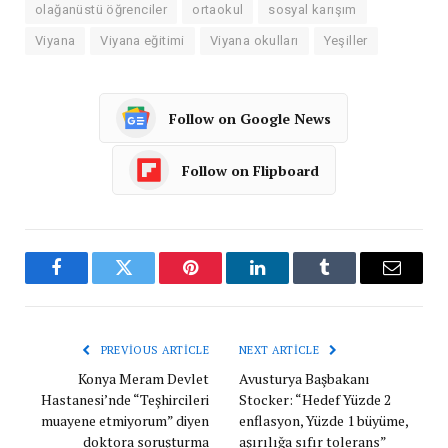
olağanüstü öğrenciler
ortaokul
sosyal karışım
Viyana
Viyana eğitimi
Viyana okulları
Yeşiller
Follow on Google News
Follow on Flipboard
Facebook
Twitter
Pinterest
LinkedIn
Tumblr
Email
PREVIOUS ARTICLE
NEXT ARTICLE
Konya Meram Devlet
Avusturya Başbakanı
Hastanesi’nde “Teşhircileri
Stocker: “Hedef Yüzde 2
muayene etmiyorum” diyen
enflasyon, Yüzde 1 büyüme,
doktora soruşturma
aşırılığa sıfır tolerans”