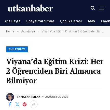
Ana Sayfa
Sosyal Yardımlar
Çocuk Parası
AMS
Emekl
»
»
Home
Avusturya
Viyana’da Eğitim Krizi: Her 2 Öğrenciden Biri Almanca Bilmiyor
AVUSTURYA
Viyana’da Eğitim Krizi: Her
2 Öğrenciden Biri Almanca
Bilmiyor
BY
HASAN IŞILAK
28 AĞUSTOS 2025