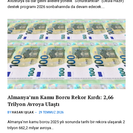
Avusturya’da dar gelirli ailelere yönelik “Schulstartklar!” (Okula Hazır)
destek programı 2026 sonbaharında da devam edecek.…
Almanya’nın Kamu Borcu Rekor Kırdı: 2,66
Trilyon Avroya Ulaştı
BY
HASAN IŞILAK
29 TEMMUZ 2026
Almanya’nın kamu borcu 2025 yılı sonunda tarihi bir rekora ulaşarak 2
trilyon 662,2 milyar avroya…