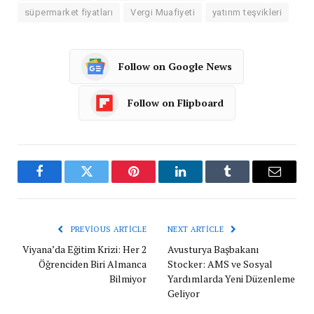
süpermarket fiyatları
Vergi Muafiyeti
yatırım teşvikleri
Follow on Google News
Follow on Flipboard
Facebook
Twitter
Pinterest
LinkedIn
Tumblr
Email
PREVIOUS ARTICLE
NEXT ARTICLE
Viyana’da Eğitim Krizi: Her 2
Avusturya Başbakanı
Öğrenciden Biri Almanca
Stocker: AMS ve Sosyal
Bilmiyor
Yardımlarda Yeni Düzenleme
Geliyor