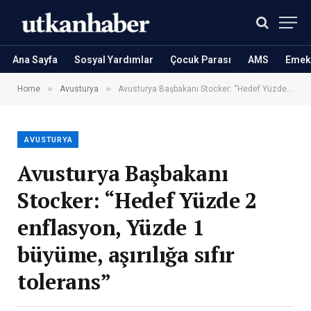
Ana Sayfa
Sosyal Yardımlar
Çocuk Parası
AMS
Emekl
»
»
Home
Avusturya
Avusturya Başbakanı Stocker: “Hedef Yüzde 2 enflasyon, Yüzde 1 büyüme, aşırılığa sıfır tolerans”
AVUSTURYA
Avusturya Başbakanı
Stocker: “Hedef Yüzde 2
enflasyon, Yüzde 1
büyüme, aşırılığa sıfır
tolerans”