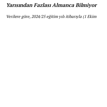
Yarısından Fazlası Almanca Bilmiyor
Verilere göre, 2024/25 eğitim yılı itibarıyla (1 Ekim
2024 tarihli veriler), bazı devlet ilkokullarında
“außerordentliche Schüler” (derse uyum
sağlayamayacak kadar yetersiz Almanca bilgisine
sahip öğrenciler) oranı yüzde 50’yi aştı.