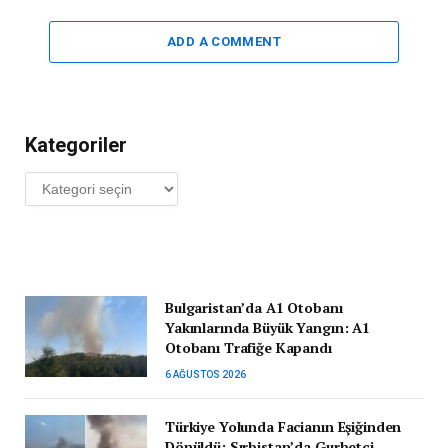
ADD A COMMENT
Kategoriler
Kategoriler
Bulgaristan’da A1 Otobanı
Yakınlarında Büyük Yangın: A1
Otobanı Trafiğe Kapandı
6 AĞUSTOS 2026
Türkiye Yolunda Facianın Eşiğinden
Dönüldü: Sırbistan’da Gurbetçi