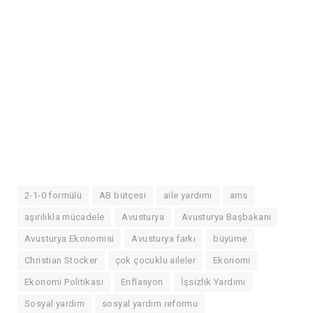
2-1-0 formülü
AB bütçesi
aile yardımı
ams
aşırılıkla mücadele
Avusturya
Avusturya Başbakanı
Avusturya Ekonomisi
Avusturya farkı
büyüme
Christian Stocker
çok çocuklu aileler
Ekonomi
Ekonomi Politikası
Enflasyon
İşsizlik Yardımı
Sosyal yardım
sosyal yardım reformu