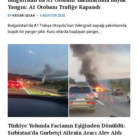
Yangın: A1 Otobanı Trafiğe Kapandı
BY
HASAN IŞILAK
6 AĞUSTOS 2026
Bulgaristan’da A1 Trakya Otoyolu’nun Velingrad sapağı yakınlarında
büyük bir yangın çıktı. Kuru otlarda başlayan yangın,…
Türkiye Yolunda Facianın Eşiğinden Dönüldü:
Sırbistan’da Gurbetçi Ailenin Aracı Alev Aldı