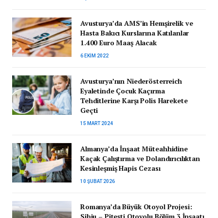
Avusturya’da AMS’in Hemşirelik ve
Hasta Bakıcı Kurslarına Katılanlar
1.400 Euro Maaş Alacak
6 EKIM 2022
Avusturya’nın Niederösterreich
Eyaletinde Çocuk Kaçırma
Tehditlerine Karşı Polis Harekete
Geçti
15 MART 2024
Almanya’da İnşaat Müteahhidine
Kaçak Çalıştırma ve Dolandırıcılıktan
Kesinleşmiş Hapis Cezası
10 ŞUBAT 2026
Romanya’da Büyük Otoyol Projesi:
Sibiu – Pitești Otoyolu Bölüm 3 İnşaatı