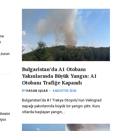
eme
e
uzurun
Bulgaristan’da A1 Otobanı
Yakınlarında Büyük Yangın: A1
Otobanı Trafiğe Kapandı
BY
HASAN IŞILAK
6 AĞUSTOS 2026
Bulgaristan’da A1 Trakya Otoyolu’nun Velingrad
sapağı yakınlarında büyük bir yangın çıktı. Kuru
otlarda başlayan yangın,…
itesini
iyor.