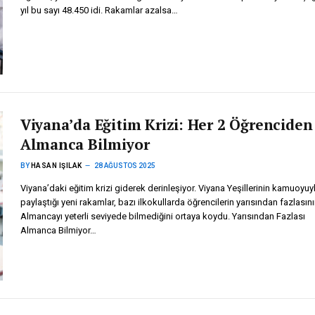
yıl bu sayı 48.450 idi. Rakamlar azalsa…
Viyana’da Eğitim Krizi: Her 2 Öğrenciden 
Almanca Bilmiyor
BY
HASAN IŞILAK
28 AĞUSTOS 2025
Viyana’daki eğitim krizi giderek derinleşiyor. Viyana Yeşillerinin kamuoyuy
paylaştığı yeni rakamlar, bazı ilkokullarda öğrencilerin yarısından fazlasın
Almancayı yeterli seviyede bilmediğini ortaya koydu. Yarısından Fazlası
Almanca Bilmiyor…