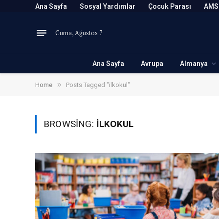
Ana Sayfa
Sosyal Yardımlar
Çocuk Parası
AMS
Cuma, Ağustos 7
Ana Sayfa
Avrupa
Almanya
»
Home
Posts Tagged "ilkokul"
BROWSING:
ILKOKUL