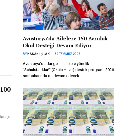
Avusturya’da Ailelere 150 Avroluk
Okul Desteği Devam Ediyor
BY
HASAN IŞILAK
30 TEMMUZ 2026
Avusturya’da dar gelirli ailelere yönelik
“Schulstartklar!” (Okula Hazır) destek programı 2026
sonbaharında da devam edecek.…
 100
ar için