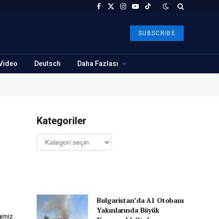
Facebook
X
Instagram
YouTube
TikTok
(Twitter)
SUBSCRIBE
Video
Deutsch
Daha Fazlası
Kategoriler
Kategoriler
Bulgaristan’da A1 Otobanı
Yakınlarında Büyük
ğimiz