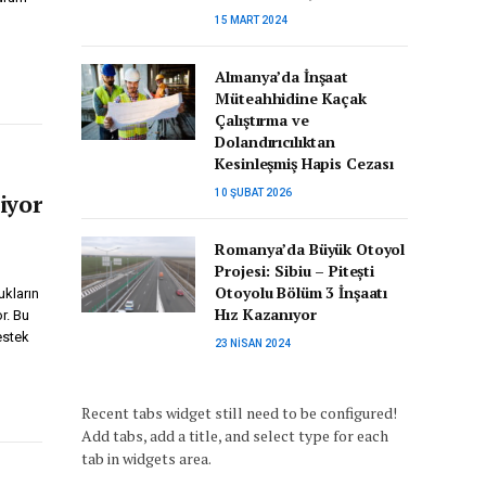
15 MART 2024
Almanya’da İnşaat
Müteahhidine Kaçak
Çalıştırma ve
Dolandırıcılıktan
Kesinleşmiş Hapis Cezası
10 ŞUBAT 2026
iyor
Romanya’da Büyük Otoyol
Projesi: Sibiu – Pitești
Otoyolu Bölüm 3 İnşaatı
ukların
Hız Kazanıyor
r. Bu
estek
23 NISAN 2024
Recent tabs widget still need to be configured!
Add tabs, add a title, and select type for each
tab in widgets area.