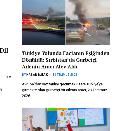
Dil
Türkiye Yolunda Facianın Eşiğinden
Dönüldü: Sırbistan’da Gurbetçi
Ailenin Aracı Alev Aldı
BY
HASAN IŞILAK
30 TEMMUZ 2026
in üçte
Avrupa’dan yaz tatilini geçirmek üzere Türkiye’ye
uş
gitmekte olan gurbetçi bir ailenin aracı, 23 Temmuz
2026…