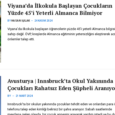
Viyana’da İlkokula Başlayan Çocukların
Yüzde 45’i Yeterli Almanca Bilmiyor
BY
HASAN IŞILAK
24 KASIM 2024
Viyana’da ilkokula başlayan öğrencilerin yüzde 45’i yeterli Almanca bilgis
sahip değil. ÖVP, kreşlerde Almanca eğitiminin yetersizliğini eleştirerek aci
önlemler talep etti.
Avusturya | Innsbruck’ta Okul Yakınında
Çocukları Rahatsız Eden Şüpheli Aranıyo
BY
21 MART 2024
Innsbruck’ta bir okulun yakınında çocukları tehdit eden ve onlardan para i
telefonu talep eden kimliği belirsiz bir şahıs aranıyor. Sabah saatlerinde
meydana gelen olayda, bir çocuk annesini arayarak yardım istedi ve bu 