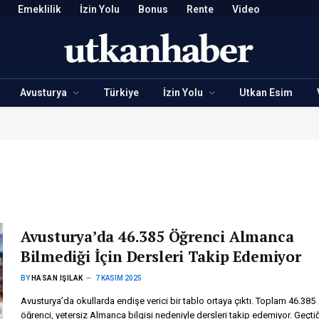
Emeklilik
İzin Yolu
Bonus
Rente
Video
Avusturya
Türkiye
İzin Yolu
Utkan Esim
Avusturya’da 46.385 Öğrenci Almanca
Bilmediği İçin Dersleri Takip Edemiyor
BY
HASAN IŞILAK
7 KASIM 2025
Avusturya’da okullarda endişe verici bir tablo ortaya çıktı. Toplam 46.385
öğrenci, yetersiz Almanca bilgisi nedeniyle dersleri takip edemiyor. Geçti