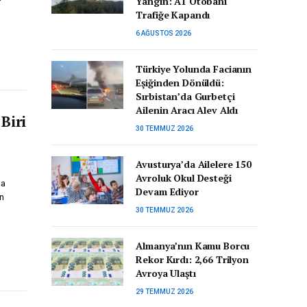
Yangın: A1 Otobanı
Trafiğe Kapandı
6 AĞUSTOS 2026
Türkiye Yolunda Facianın
Eşiğinden Dönüldü:
Sırbistan’da Gurbetçi
Ailenin Aracı Alev Aldı
Biri
30 TEMMUZ 2026
Avusturya’da Ailelere 150
Avroluk Okul Desteği
la
Devam Ediyor
ın
30 TEMMUZ 2026
Almanya’nın Kamu Borcu
Rekor Kırdı: 2,66 Trilyon
Avroya Ulaştı
29 TEMMUZ 2026