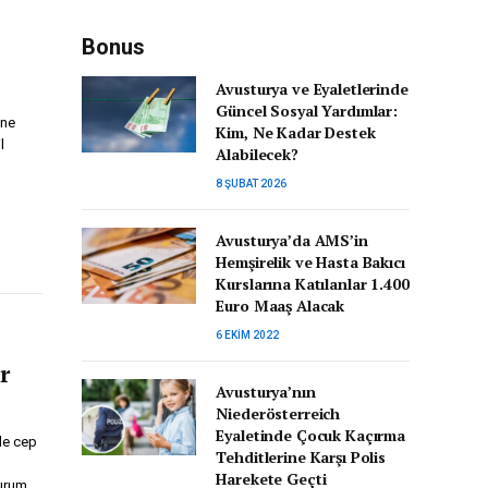
Bonus
Avusturya ve Eyaletlerinde
Güncel Sosyal Yardımlar:
ine
Kim, Ne Kadar Destek
l
Alabilecek?
8 ŞUBAT 2026
Avusturya’da AMS’in
Hemşirelik ve Hasta Bakıcı
Kurslarına Katılanlar 1.400
Euro Maaş Alacak
6 EKIM 2022
r
Avusturya’nın
Niederösterreich
Eyaletinde Çocuk Kaçırma
le cep
Tehditlerine Karşı Polis
Harekete Geçti
durum