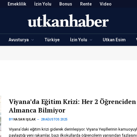
Emeklilik
İzin Yolu
Bonus
Rente
Video
Avusturya
Türkiye
İzin Yolu
Utkan Esim
Viyana’da Eğitim Krizi: Her 2 Öğrenciden 
Almanca Bilmiyor
BY
HASAN IŞILAK
28 AĞUSTOS 2025
Viyana’daki eğitim krizi giderek derinleşiyor. Viyana Yeşillerinin kamuoyuy
paylaştığı yeni rakamlar, bazı ilkokullarda öğrencilerin yarısından fazlasın