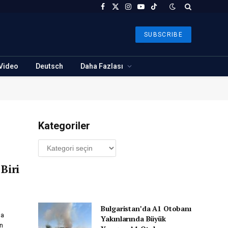
Facebook
X
Instagram
YouTube
TikTok
(Twitter)
SUBSCRIBE
Video
Deutsch
Daha Fazlası
Kategoriler
Kategoriler
Biri
Bulgaristan’da A1 Otobanı
la
Yakınlarında Büyük
ın