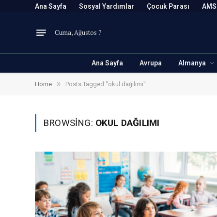
Ana Sayfa
Sosyal Yardımlar
Çocuk Parası
AMS
Cuma, Ağustos 7
Ana Sayfa
Avrupa
Almanya
»
Home
Posts Tagged "okul dağılımı"
BROWSING:
OKUL DAĞILIMI