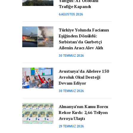
Yangın: A1 Otobanı
Trafiğe Kapandı
6 AĞUSTOS 2026
Türkiye Yolunda Facianın
Eşiğinden Dönüldü:
Sırbistan’da Gurbetçi
Ailenin Aracı Alev Aldı
30 TEMMUZ 2026
Avusturya’da Ailelere 150
Avroluk Okul Desteği
Devam Ediyor
30 TEMMUZ 2026
Almanya’nın Kamu Borcu
Rekor Kırdı: 2,66 Trilyon
Avroya Ulaştı
29 TEMMUZ 2026