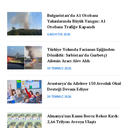
Bulgaristan’da A1 Otobanı
Yakınlarında Büyük Yangın: A1
Otobanı Trafiğe Kapandı
6 AĞUSTOS 2026
Türkiye Yolunda Facianın Eşiğinden
Dönüldü: Sırbistan’da Gurbetçi
Ailenin Aracı Alev Aldı
30 TEMMUZ 2026
Avusturya’da Ailelere 150 Avroluk Okul
Desteği Devam Ediyor
30 TEMMUZ 2026
Almanya’nın Kamu Borcu Rekor Kırdı:
2,66 Trilyon Avroya Ulaştı