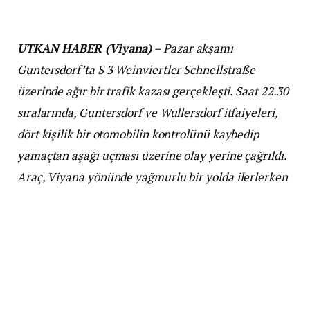
UTKAN HABER (Viyana)
– Pazar akşamı
Guntersdorf’ta S 3 Weinviertler Schnellstraße
üzerinde ağır bir trafik kazası gerçekleşti. Saat 22.30
sıralarında, Guntersdorf ve Wullersdorf itfaiyeleri,
dört kişilik bir otomobilin kontrolünü kaybedip
yamaçtan aşağı uçması üzerine olay yerine çağrıldı.
Araç, Viyana yönünde yağmurlu bir yolda ilerlerken
yoldan çıktı ve yan taraftaki tarlada birkaç kez takla
attı.
Guntersdorf’ta Meydana Gelen Ağır Trafik
Kazası: Sürücü Serdar Güneş Hastanede Hayatını
Kaybetti