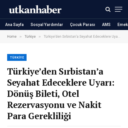
Ana Sayfa
Sosyal Yardımlar
Çocuk Parası
AMS
Emekl
»
»
Home
Türkiye
Türkiye’den Sırbistan’a Seyahat Edeceklere Uyarı: Dönüş Bileti, Otel Rezervasyonu ve Nakit Para Gerekliliği
TÜRKIYE
Türkiye’den Sırbistan’a
Seyahat Edeceklere Uyarı:
Dönüş Bileti, Otel
Rezervasyonu ve Nakit
Para Gerekliliği