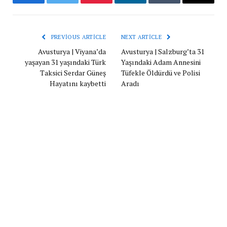
Facebook
Twitter
Pinterest
LinkedIn
Tumblr
Email
PREVIOUS ARTICLE
NEXT ARTICLE
Avusturya | Viyana’da
Avusturya | Salzburg’ta 31
yaşayan 31 yaşındaki Türk
Yaşındaki Adam Annesini
Taksici Serdar Güneş
Tüfekle Öldürdü ve Polisi
Hayatını kaybetti
Aradı