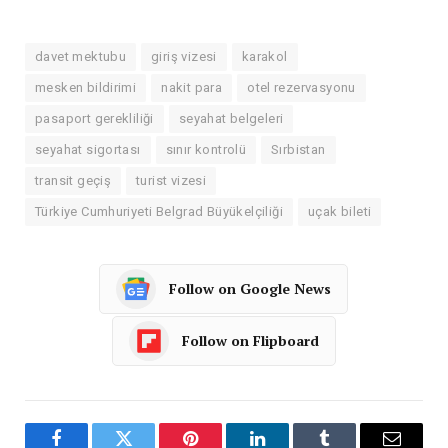
davet mektubu
giriş vizesi
karakol
mesken bildirimi
nakit para
otel rezervasyonu
pasaport gerekliliği
seyahat belgeleri
seyahat sigortası
sınır kontrolü
Sırbistan
transit geçiş
turist vizesi
Türkiye Cumhuriyeti Belgrad Büyükelçiliği
uçak bileti
Follow on Google News
Follow on Flipboard