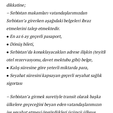
dikkatine;
– Sırbistan makamları vatandaşlarımızdan
Sırbistan’a girerken aşağıdaki belgeleri ibraz
etmelerini talep etmektedir.
●
En az 6 ay geçerli pasaport,
●
Dönüş bileti,
●
Sırbistan’da konaklayacakları adrese ilişkin (teyitli
otel rezervasyonu, davet mektubu gibi) belge,
●
Kalış süresine göre yeterli miktarda para,
●
Seyahat süresini kapsayan geçerli seyahat sağlık
sigortası
– Sırbistan’a girmek suretiyle transit olarak başka
ülkelere geçeceğini beyan eden vatandaşlarımızın
ise seyahat etmeyi öngördükleri üçüncü ülkeye