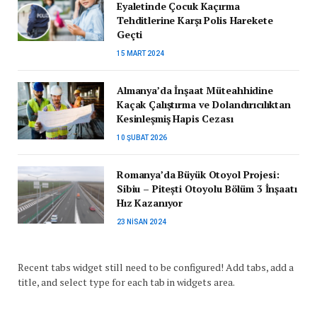
Eyaletinde Çocuk Kaçırma
Tehditlerine Karşı Polis Harekete
Geçti
15 MART 2024
Almanya’da İnşaat Müteahhidine
Kaçak Çalıştırma ve Dolandırıcılıktan
Kesinleşmiş Hapis Cezası
10 ŞUBAT 2026
Romanya’da Büyük Otoyol Projesi:
Sibiu – Pitești Otoyolu Bölüm 3 İnşaatı
Hız Kazanıyor
23 NISAN 2024
Recent tabs widget still need to be configured! Add tabs, add a
title, and select type for each tab in widgets area.