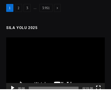
Next
…
1
2
3
3.951
SILA YOLU 2025
Video
oynatıcı
00:00
02:01:00