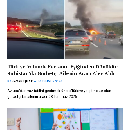
Türkiye Yolunda Facianın Eşiğinden Dönüldü:
Sırbistan’da Gurbetçi Ailenin Aracı Alev Aldı
BY
HASAN IŞILAK
30 TEMMUZ 2026
Avrupa’dan yaz tatilini geçirmek üzere Türkiye’ye gitmekte olan
gurbetçi bir ailenin aracı, 23 Temmuz 2026…