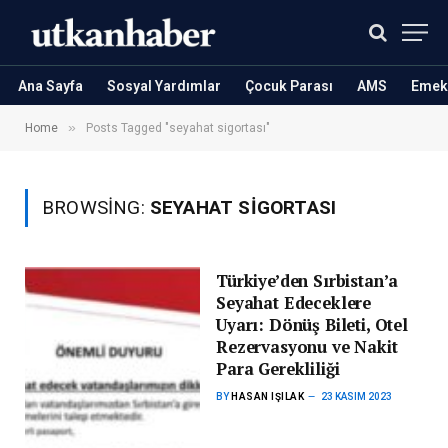
Ana Sayfa
Sosyal Yardımlar
Çocuk Parası
AMS
Emekl
»
Home
Posts Tagged "seyahat sigortası"
BROWSING:
SEYAHAT SIGORTASI
Türkiye’den Sırbistan’a
Seyahat Edeceklere
Uyarı: Dönüş Bileti, Otel
Rezervasyonu ve Nakit
Para Gerekliliği
BY
HASAN IŞILAK
23 KASIM 2023