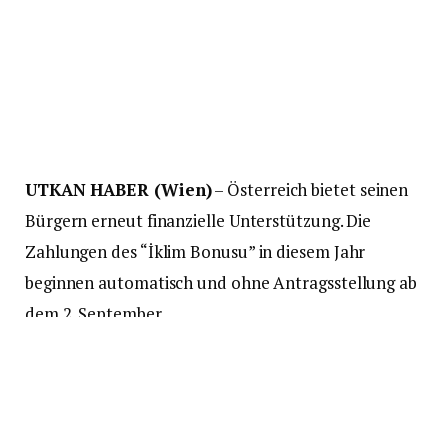
UTKAN HABER (Wien)
– Österreich bietet seinen
Bürgern erneut finanzielle Unterstützung. Die
Zahlungen des “İklim Bonusu” in diesem Jahr
beginnen automatisch und ohne Antragsstellung ab
dem 2. September.
Der “İklim Bonusu” wird ab dem 2. September dieses
Jahres ausgezahlt. Abhängig von Ihrem Wohnort
wird eine Zahlung zwischen 145 und 290 Euro