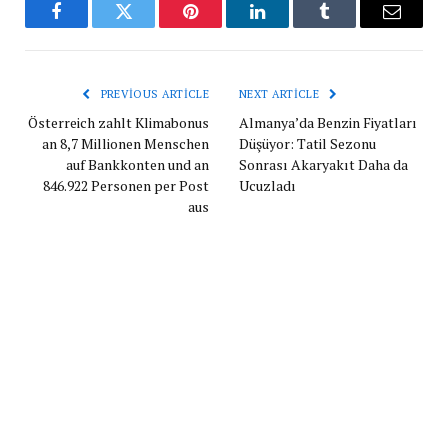
Facebook
Twitter
Pinterest
LinkedIn
Tumblr
Email
PREVIOUS ARTICLE
NEXT ARTICLE
Österreich zahlt Klimabonus
Almanya’da Benzin Fiyatları
an 8,7 Millionen Menschen
Düşüyor: Tatil Sezonu
auf Bankkonten und an
Sonrası Akaryakıt Daha da
846.922 Personen per Post
Ucuzladı
aus