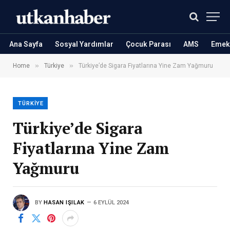
Ana Sayfa
Sosyal Yardımlar
Çocuk Parası
AMS
Emekl
»
»
Home
Türkiye
Türkiye’de Sigara Fiyatlarına Yine Zam Yağmuru
TÜRKIYE
Türkiye’de Sigara
Fiyatlarına Yine Zam
Yağmuru
BY
HASAN IŞILAK
6 EYLÜL 2024