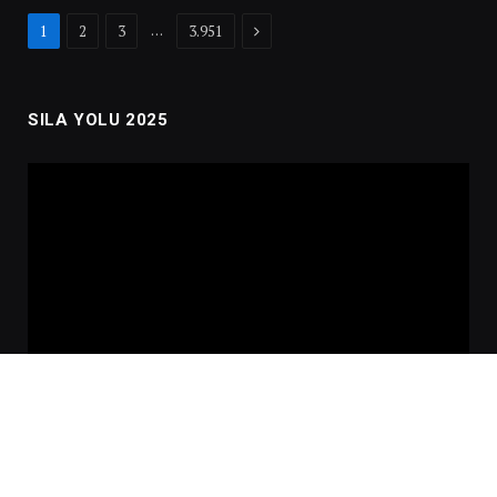
Next
…
1
2
3
3.951
SILA YOLU 2025
Video
oynatıcı
00:00
02:01:00