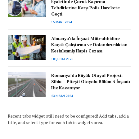
Eyaletinde Çocuk Kaçırma
Tehditlerine Karşı Polis Harekete
Geçti
15 MART 2024
Almanya’da İnşaat Müteahhidine
Kaçak Çalıştırma ve Dolandırıcılıktan
Kesinleşmiş Hapis Cezası
10 ŞUBAT 2026
Romanya’da Büyük Otoyol Projesi:
Sibiu – Pitești Otoyolu Bölüm 3 İnşaatı
Hız Kazanıyor
23 NISAN 2024
Recent tabs widget still need to be configured! Add tabs, add a
title, and select type for each tab in widgets area.