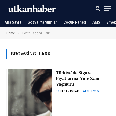
Ana Sayfa
Sosyal Yardımlar
Çocuk Parası
AMS
Emekl
»
Home
Posts Tagged "Lark"
BROWSING:
LARK
Türkiye’de Sigara
Fiyatlarına Yine Zam
Yağmuru
BY
HASAN IŞILAK
6 EYLÜL 2024