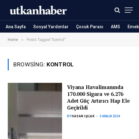
Ana Sayfa
Sosyal Yardımlar
Çocuk Parası
AMS
Emekl
»
Home
Posts Tagged "kontrol"
BROWSING:
KONTROL
Viyana Havalimanında
170.000 Sigara ve 6.276
Adet Güç Artırıcı Hap Ele
Geçirildi
BY
HASAN IŞILAK
3 ARALIK 2024