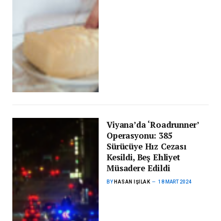
Viyana’da ‘Roadrunner’
Operasyonu: 385
Sürücüye Hız Cezası
Kesildi, Beş Ehliyet
Müsadere Edildi
BY
HASAN IŞILAK
18 MART 2024