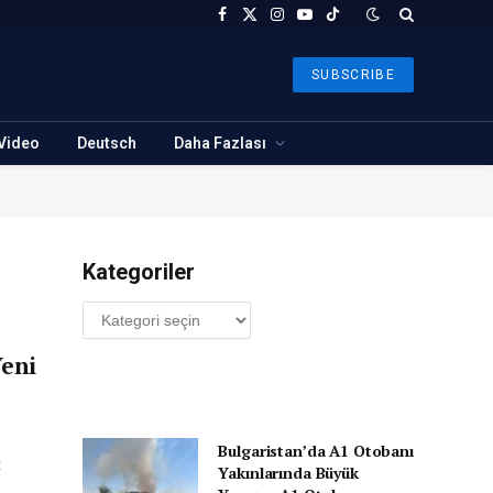
Facebook
X
Instagram
YouTube
TikTok
(Twitter)
SUBSCRIBE
Video
Deutsch
Daha Fazlası
Kategoriler
Kategoriler
Yeni
Bulgaristan’da A1 Otobanı
t
Yakınlarında Büyük