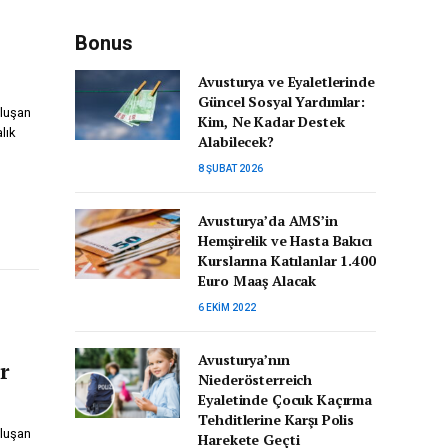
Bonus
Avusturya ve Eyaletlerinde
Güncel Sosyal Yardımlar:
luşan
Kim, Ne Kadar Destek
lık
Alabilecek?
8 ŞUBAT 2026
Avusturya’da AMS’in
Hemşirelik ve Hasta Bakıcı
Kurslarına Katılanlar 1.400
Euro Maaş Alacak
6 EKIM 2022
Avusturya’nın
r
Niederösterreich
Eyaletinde Çocuk Kaçırma
Tehditlerine Karşı Polis
luşan
Harekete Geçti