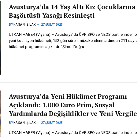
Avusturya’da 14 Yaş Altı Kız Çocuklarına
Başörtüsü Yasağı Kesinleşti
BY
HASAN IŞILAK
27 ŞUBAT 2025
UTKAN HABER (Viyana) – Avusturya’da ÖVP, SPÖ ve NEOS partilerinden o
yeni koalisyon hükümeti, 152 gün süren müzakerelerin ardından 211 sayfa
hükümet programını açıkladı. “Şimdi Doğru…
Avusturya’da Yeni Hükümet Programı
Açıklandı: 1.000 Euro Prim, Sosyal
Yardımlarda Değişiklikler ve Yeni Vergile
BY
HASAN IŞILAK
27 ŞUBAT 2025
UTKAN HABER (Viyana) – Avusturya’da ÖVP, SPÖ ve NEOS partilerinden o