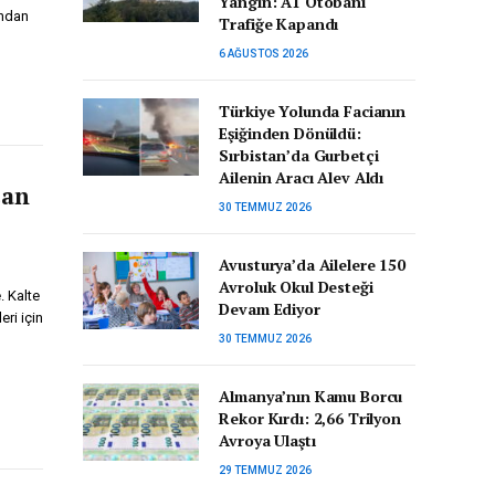
Yangın: A1 Otobanı
ından
Trafiğe Kapandı
6 AĞUSTOS 2026
Türkiye Yolunda Facianın
Eşiğinden Dönüldü:
Sırbistan’da Gurbetçi
Ailenin Aracı Alev Aldı
şan
30 TEMMUZ 2026
Avusturya’da Ailelere 150
Avroluk Okul Desteği
. Kalte
Devam Ediyor
eri için
30 TEMMUZ 2026
Almanya’nın Kamu Borcu
Rekor Kırdı: 2,66 Trilyon
Avroya Ulaştı
29 TEMMUZ 2026