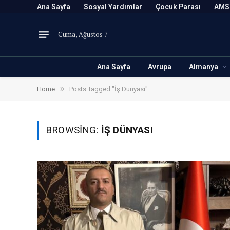
Ana Sayfa
Sosyal Yardımlar
Çocuk Parası
AMS
Cuma, Ağustos 7
Ana Sayfa
Avrupa
Almanya
»
Home
Posts Tagged "İş Dünyası"
BROWSING:
İŞ DÜNYASI