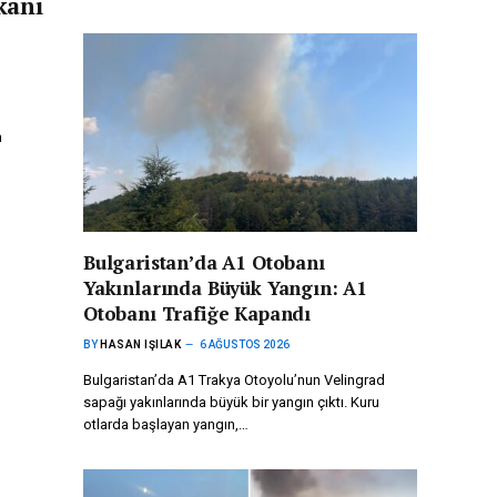
kanı
n
Bulgaristan’da A1 Otobanı
Yakınlarında Büyük Yangın: A1
Otobanı Trafiğe Kapandı
BY
HASAN IŞILAK
6 AĞUSTOS 2026
Bulgaristan’da A1 Trakya Otoyolu’nun Velingrad
sapağı yakınlarında büyük bir yangın çıktı. Kuru
otlarda başlayan yangın,…