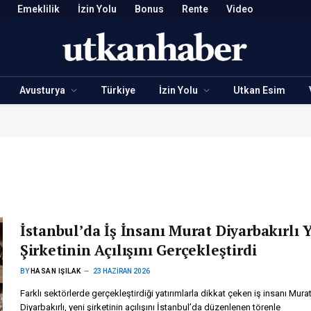
Emeklilik
İzin Yolu
Bonus
Rente
Video
Avusturya
Türkiye
İzin Yolu
Utkan Esim
İstanbul’da İş İnsanı Murat Diyarbakırlı 
Şirketinin Açılışını Gerçekleştirdi
BY
HASAN IŞILAK
23 HAZIRAN 2026
Farklı sektörlerde gerçekleştirdiği yatırımlarla dikkat çeken iş insanı Mura
Diyarbakırlı, yeni şirketinin açılışını İstanbul’da düzenlenen törenle