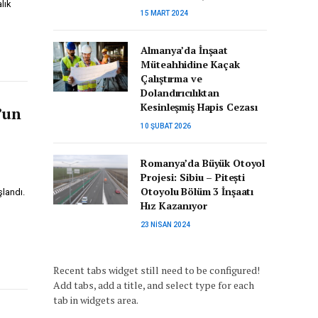
lık
15 MART 2024
Almanya’da İnşaat
Müteahhidine Kaçak
Çalıştırma ve
Dolandırıcılıktan
Kesinleşmiş Hapis Cezası
’un
10 ŞUBAT 2026
Romanya’da Büyük Otoyol
Projesi: Sibiu – Pitești
Otoyolu Bölüm 3 İnşaatı
landı.
Hız Kazanıyor
23 NISAN 2024
Recent tabs widget still need to be configured!
Add tabs, add a title, and select type for each
tab in widgets area.