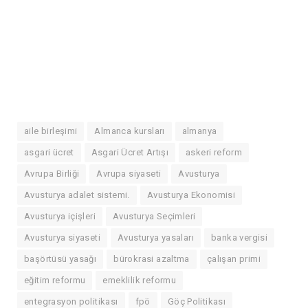
aile birleşimi
Almanca kursları
almanya
asgari ücret
Asgari Ücret Artışı
askeri reform
Avrupa Birliği
Avrupa siyaseti
Avusturya
Avusturya adalet sistemi.
Avusturya Ekonomisi
Avusturya içişleri
Avusturya Seçimleri
Avusturya siyaseti
Avusturya yasaları
banka vergisi
başörtüsü yasağı
bürokrasi azaltma
çalışan primi
eğitim reformu
emeklilik reformu
entegrasyon politikası
fpö
Göç Politikası