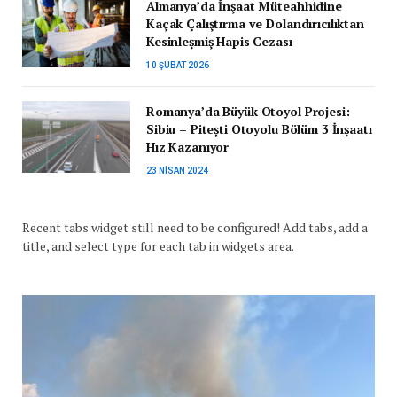
Almanya’da İnşaat Müteahhidine
Kaçak Çalıştırma ve Dolandırıcılıktan
Kesinleşmiş Hapis Cezası
10 ŞUBAT 2026
Romanya’da Büyük Otoyol Projesi:
Sibiu – Pitești Otoyolu Bölüm 3 İnşaatı
Hız Kazanıyor
23 NISAN 2024
Recent tabs widget still need to be configured! Add tabs, add a
title, and select type for each tab in widgets area.