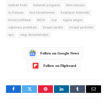
Herbert Kickl
hükümet programı
iklim bonusu
İş Dünyası
Kira Düzenlemesi
koalisyon hükümeti
konut politikası
NEOS
övp
sigara vergisi
sığınmacı politikası
Sosyal yardım
Sosyal yardımlar
spö
vergi düzenlemeleri
Follow on Google News
Follow on Flipboard
Facebook
Twitter
Pinterest
LinkedIn
Tumblr
Email