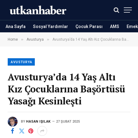
Ana Sayfa
Sosyal Yardımlar
Çocuk Parası
AMS
Emekl
»
»
Home
Avusturya
Avusturya’da 14 Yaş Altı Kız Çocuklarına Başörtüsü Yasağı Kesinleşti
AVUSTURYA
Avusturya’da 14 Yaş Altı
Kız Çocuklarına Başörtüsü
Yasağı Kesinleşti
BY
HASAN IŞILAK
27 ŞUBAT 2025