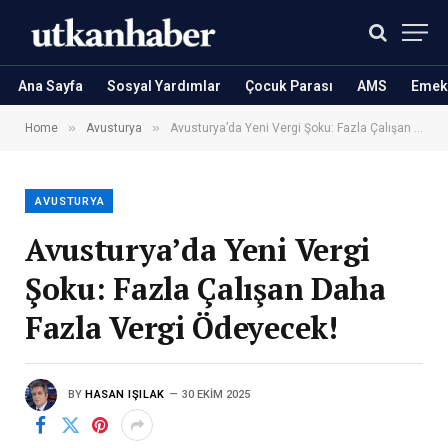
Ana Sayfa
Sosyal Yardımlar
Çocuk Parası
AMS
Emekl
»
»
Home
Avusturya
Avusturya’da Yeni Vergi Şoku: Fazla Çalışan Daha Fazla Vergi Ödeyecek!
AVUSTURYA
Avusturya’da Yeni Vergi
Şoku: Fazla Çalışan Daha
Fazla Vergi Ödeyecek!
BY
HASAN IŞILAK
30 EKIM 2025