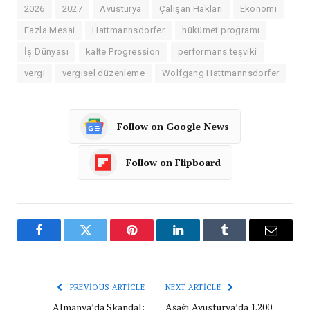
2026
2027
Avusturya
Çalışan Hakları
Ekonomi
Fazla Mesai
Hattmannsdorfer
hükümet programı
İş Dünyası
kalte Progression
performans teşviki
vergi
vergisel düzenleme
Wolfgang Hattmannsdorfer
Follow on Google News
Follow on Flipboard
Facebook
Twitter
Pinterest
LinkedIn
Tumblr
Email
PREVIOUS ARTICLE
NEXT ARTICLE
Almanya’da Skandal:
Aşağı Avusturya’da 1.200