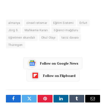
almanya
cinsel istismar
Eğitim Sistemi
Erfurt
Jörg S.
Mahkeme Kararı
öğrenci mağduru
öğretmen skandalı
Okul Olayı
taciz davası
Thüringen
Follow on Google News
Follow on Flipboard
Facebook
Twitter
Pinterest
LinkedIn
Tumblr
Email