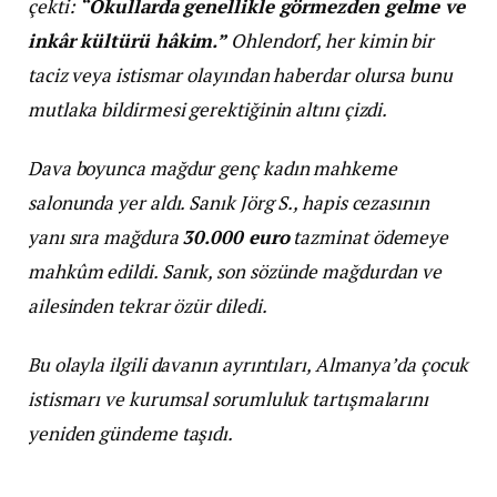
çekti:
“Okullarda genellikle görmezden gelme ve
inkâr kültürü hâkim.”
Ohlendorf, her kimin bir
taciz veya istismar olayından haberdar olursa bunu
mutlaka bildirmesi gerektiğinin altını çizdi.
Dava boyunca mağdur genç kadın mahkeme
salonunda yer aldı. Sanık Jörg S., hapis cezasının
yanı sıra mağdura
30.000 euro
tazminat ödemeye
mahkûm edildi. Sanık, son sözünde mağdurdan ve
ailesinden tekrar özür diledi.
Bu olayla ilgili davanın ayrıntıları, Almanya’da çocuk
istismarı ve kurumsal sorumluluk tartışmalarını
yeniden gündeme taşıdı.