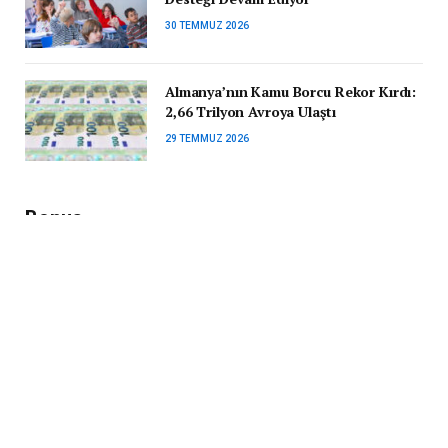
30 TEMMUZ 2026
Almanya’nın Kamu Borcu Rekor Kırdı:
2,66 Trilyon Avroya Ulaştı
29 TEMMUZ 2026
Bonus
Avusturya ve Eyaletlerinde Güncel
Sosyal Yardımlar: Kim, Ne Kadar
Destek Alabilecek?
8 ŞUBAT 2026
Avusturya’da AMS’in Hemşirelik ve
Hasta Bakıcı Kurslarına Katılanlar
1.400 Euro Maaş Alacak
6 EKIM 2022